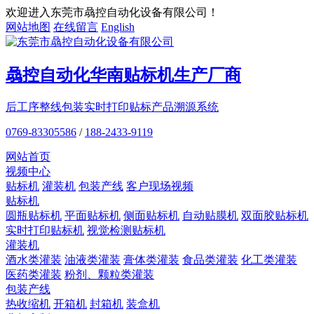
欢迎进入东莞市骉控自动化设备有限公司！
网站地图
在线留言
English
骉控自动化
华南贴标机
生产厂商
后工序整线包装
实时打印贴标
产品溯源系统
0769-83305586
/
188-2433-9119
网站首页
视频中心
贴标机
灌装机
包装产线
客户现场视频
贴标机
圆瓶贴标机
平面贴标机
侧面贴标机
自动贴膜机
双面胶贴标机
实时打印贴标机
视觉检测贴标机
灌装机
酒水类灌装
油液类灌装
膏体类灌装
食品类灌装
化工类灌装
医药类灌装
粉剂、颗粒类灌装
包装产线
热收缩机
开箱机
封箱机
装盒机