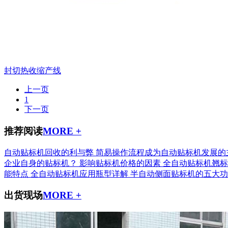
封切热收缩产线
上一页
1
下一页
推荐阅读
MORE +
自动贴标机回收的利与弊
简易操作流程成为自动贴标机发展的
企业自身的贴标机？
影响贴标机价格的因素
全自动贴标机翘标
能特点
全自动贴标机应用瓶型详解
半自动侧面贴标机的五大功
出货现场
MORE +