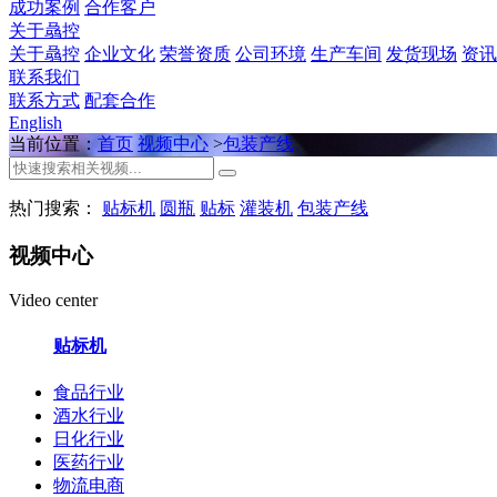
成功案例
合作客户
关于骉控
关于骉控
企业文化
荣誉资质
公司环境
生产车间
发货现场
资讯
联系我们
联系方式
配套合作
English
当前位置：
首页
视频中心
>
包装产线
热门搜索：
贴标机
圆瓶
贴标
灌装机
包装产线
视频中心
Video center
贴标机
食品行业
酒水行业
日化行业
医药行业
物流电商