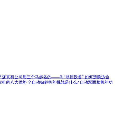
？还真有公司用三个马起名的——叫“骉控设备”
如何选购适合
标机的八大优势
全自动贴标机的挑战是什么?
自动双面胶机的功