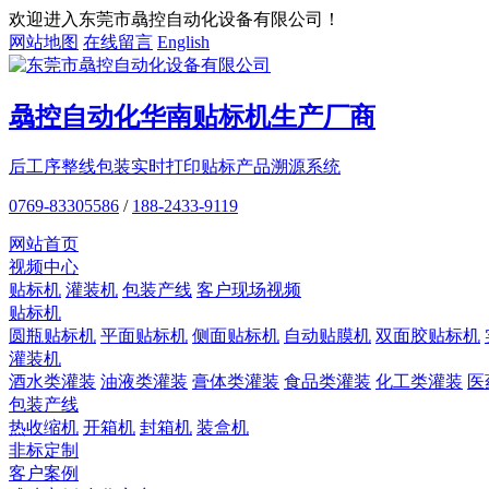
欢迎进入东莞市骉控自动化设备有限公司！
网站地图
在线留言
English
骉控自动化
华南贴标机
生产厂商
后工序整线包装
实时打印贴标
产品溯源系统
0769-83305586
/
188-2433-9119
网站首页
视频中心
贴标机
灌装机
包装产线
客户现场视频
贴标机
圆瓶贴标机
平面贴标机
侧面贴标机
自动贴膜机
双面胶贴标机
灌装机
酒水类灌装
油液类灌装
膏体类灌装
食品类灌装
化工类灌装
医
包装产线
热收缩机
开箱机
封箱机
装盒机
非标定制
客户案例