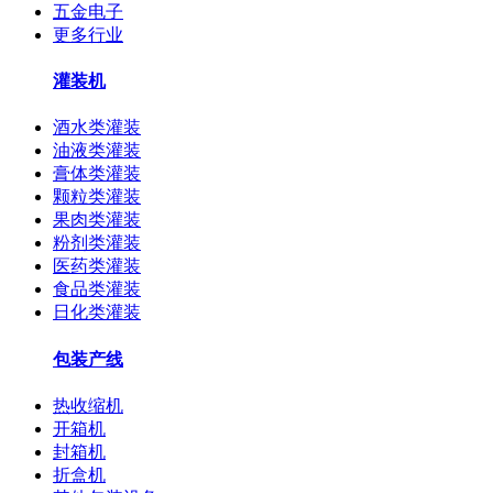
五金电子
更多行业
灌装机
酒水类灌装
油液类灌装
膏体类灌装
颗粒类灌装
果肉类灌装
粉剂类灌装
医药类灌装
食品类灌装
日化类灌装
包装产线
热收缩机
开箱机
封箱机
折盒机