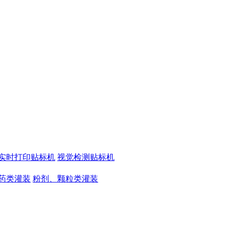
实时打印贴标机
视觉检测贴标机
药类灌装
粉剂、颗粒类灌装