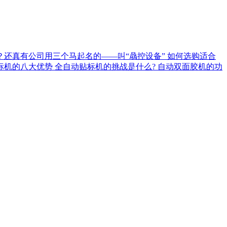
？还真有公司用三个马起名的——叫“骉控设备”
如何选购适合
标机的八大优势
全自动贴标机的挑战是什么?
自动双面胶机的功