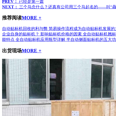
PREV：
已经是第一篇
NEXT：
三个马念什么？还真有公司用三个马起名的——叫“骉
推荐阅读
MORE +
自动贴标机回收的利与弊
简易操作流程成为自动贴标机发展的
企业自身的贴标机？
影响贴标机价格的因素
全自动贴标机翘标
能特点
全自动贴标机应用瓶型详解
半自动侧面贴标机的五大功
出货现场
MORE +