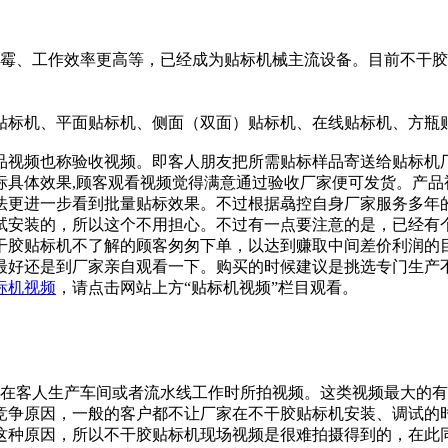
霉、工作效率更高等，已经成为贴标机械主流设备。目前不干胶
贴标机、平面贴标机、侧面（双面）贴标机、在线贴标机、方瓶
视频也称验收视频。即客人朋友把所需贴标样品寄送给贴标机
标具体效果,顾客观看视频觉得满意通过验收厂家便可发货。产品
法更进一步看到批量贴标效果。不过根据骉控自身厂家服务多年
试安装的，所以这个不用担心。不过有一点要注意的是，已经有
干胶贴标机不了解的顾客匆匆下单，以达到赚取中间差价利润的
最好还是到厂家亲自观看一下。购买的时候建议是挑选专门生产
标机视频
，请点击网站上方“贴标机视频”栏目观看。
客人生产车间或者流水线工作时所拍视频。这类视频最大的有
竞争原因，一般的客户都不让厂家在不干胶贴标机安装、调试的
这种原因，所以不干胶贴标机现场视频是很难拍摄得到的，在此