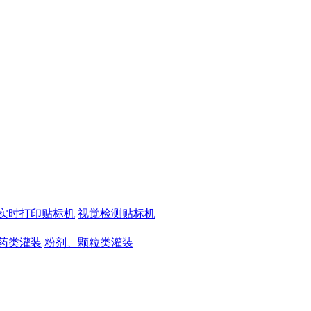
实时打印贴标机
视觉检测贴标机
药类灌装
粉剂、颗粒类灌装