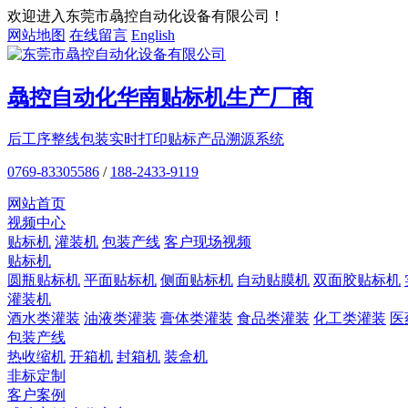
欢迎进入东莞市骉控自动化设备有限公司！
网站地图
在线留言
English
骉控自动化
华南贴标机
生产厂商
后工序整线包装
实时打印贴标
产品溯源系统
0769-83305586
/
188-2433-9119
网站首页
视频中心
贴标机
灌装机
包装产线
客户现场视频
贴标机
圆瓶贴标机
平面贴标机
侧面贴标机
自动贴膜机
双面胶贴标机
灌装机
酒水类灌装
油液类灌装
膏体类灌装
食品类灌装
化工类灌装
医
包装产线
热收缩机
开箱机
封箱机
装盒机
非标定制
客户案例