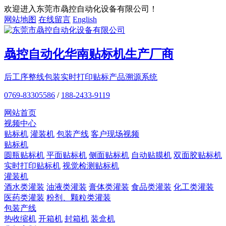
欢迎进入东莞市骉控自动化设备有限公司！
网站地图
在线留言
English
骉控自动化
华南贴标机
生产厂商
后工序整线包装
实时打印贴标
产品溯源系统
0769-83305586
/
188-2433-9119
网站首页
视频中心
贴标机
灌装机
包装产线
客户现场视频
贴标机
圆瓶贴标机
平面贴标机
侧面贴标机
自动贴膜机
双面胶贴标机
实时打印贴标机
视觉检测贴标机
灌装机
酒水类灌装
油液类灌装
膏体类灌装
食品类灌装
化工类灌装
医药类灌装
粉剂、颗粒类灌装
包装产线
热收缩机
开箱机
封箱机
装盒机