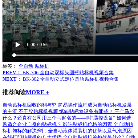
标签：
全自动
贴标机
PREV：
BK-306 全自动双标头圆瓶贴标机视频合集
NEXT：
BK-302 全自动立式定位圆瓶贴标机视频合集
推荐阅读
MORE +
自动贴标机回收的利与弊
简易操作流程成为自动贴标机发展
的主流
不干胶贴标机视频
纸箱贴标签设备有哪些？
三个马念
什么？还真有公司用三个马起名的——叫“骉控设备”
如何选
购适合企业自身的贴标机？
影响贴标机价格的因素
全自动贴
标机翘标的解决窍门
全自动液体灌装机的优势以及气泡原因
在线打印贴标机的八大优势
全自动贴标机的挑战是什么?
自动