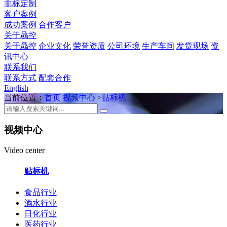
非标定制
客户案例
成功案例
合作客户
关于骉控
关于骉控
企业文化
荣誉资质
公司环境
生产车间
发货现场
资
讯中心
联系我们
联系方式
配套合作
English
当前位置：
首页
视频中心
>
贴标机
视频中心
Video center
贴标机
食品行业
酒水行业
日化行业
医药行业