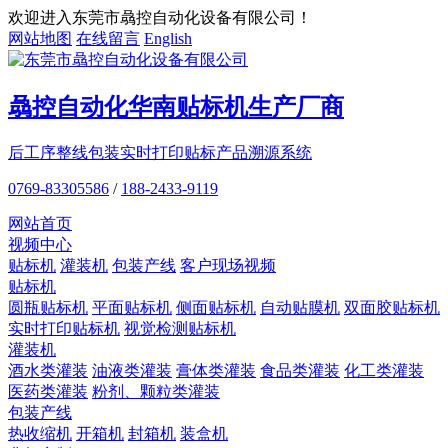
欢迎进入东莞市骉控自动化设备有限公司！
网站地图
在线留言
English
骉控自动化
华南贴标机
生产厂商
后工序整线包装
实时打印贴标
产品溯源系统
0769-83305586
/
188-2433-9119
网站首页
视频中心
贴标机
灌装机
包装产线
客户现场视频
贴标机
圆瓶贴标机
平面贴标机
侧面贴标机
自动贴膜机
双面胶贴标机
实时打印贴标机
视觉检测贴标机
灌装机
酒水类灌装
油液类灌装
膏体类灌装
食品类灌装
化工类灌装
医药类灌装
粉剂、颗粒类灌装
包装产线
热收缩机
开箱机
封箱机
装盒机