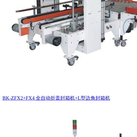
BK-ZFX2+FX4 全自动折盖封箱机+L型边角封箱机