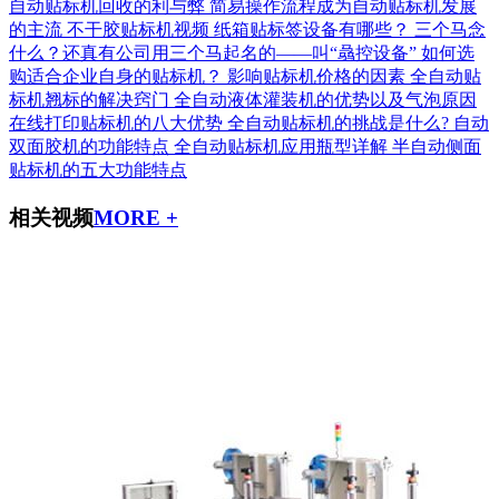
自动贴标机回收的利与弊
简易操作流程成为自动贴标机发展
的主流
不干胶贴标机视频
纸箱贴标签设备有哪些？
三个马念
什么？还真有公司用三个马起名的——叫“骉控设备”
如何选
购适合企业自身的贴标机？
影响贴标机价格的因素
全自动贴
标机翘标的解决窍门
全自动液体灌装机的优势以及气泡原因
在线打印贴标机的八大优势
全自动贴标机的挑战是什么?
自动
双面胶机的功能特点
全自动贴标机应用瓶型详解
半自动侧面
贴标机的五大功能特点
相关视频
MORE +