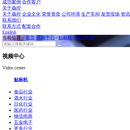
成功案例
合作客户
关于骉控
关于骉控
企业文化
荣誉资质
公司环境
生产车间
发货现场
资讯
联系我们
联系方式
配套合作
English
当前位置：
首页
视频中心
>
贴标机
>
物流电商
视频中心
Video center
贴标机
食品行业
酒水行业
日化行业
医药行业
物流电商
五金电子
更多行业