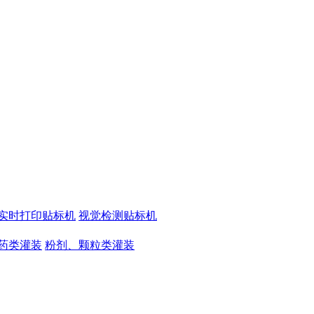
实时打印贴标机
视觉检测贴标机
药类灌装
粉剂、颗粒类灌装