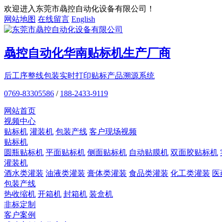
欢迎进入东莞市骉控自动化设备有限公司！
网站地图
在线留言
English
骉控自动化
华南贴标机
生产厂商
后工序整线包装
实时打印贴标
产品溯源系统
0769-83305586
/
188-2433-9119
网站首页
视频中心
贴标机
灌装机
包装产线
客户现场视频
贴标机
圆瓶贴标机
平面贴标机
侧面贴标机
自动贴膜机
双面胶贴标机
灌装机
酒水类灌装
油液类灌装
膏体类灌装
食品类灌装
化工类灌装
医
包装产线
热收缩机
开箱机
封箱机
装盒机
非标定制
客户案例