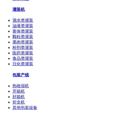
灌装机
酒水类灌装
油液类灌装
膏体类灌装
颗粒类灌装
果肉类灌装
粉剂类灌装
医药类灌装
食品类灌装
日化类灌装
包装产线
热收缩机
开箱机
封箱机
折盒机
其他包装设备