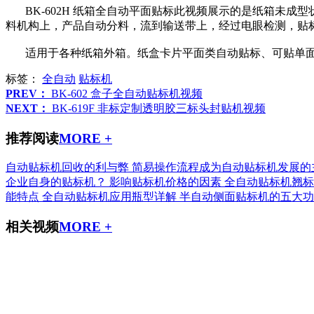
BK-602H 纸箱全自动平面贴标此视频展示的是纸箱未成
料机构上，产品自动分料，流到输送带上，经过电眼检测，贴
适用于各种纸箱外箱。纸盒卡片平面类自动贴标、可贴单面
标签：
全自动
贴标机
PREV：
BK-602 盒子全自动贴标机视频
NEXT：
BK-619F 非标定制透明胶三标头封贴机视频
推荐阅读
MORE +
自动贴标机回收的利与弊
简易操作流程成为自动贴标机发展的
企业自身的贴标机？
影响贴标机价格的因素
全自动贴标机翘标
能特点
全自动贴标机应用瓶型详解
半自动侧面贴标机的五大功
相关视频
MORE +