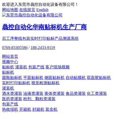
欢迎进入东莞市骉控自动化设备有限公司！
网站地图
在线留言
English
骉控自动化
华南贴标机
生产厂商
后工序整线包装
实时打印贴标
产品溯源系统
0769-83305586
/
188-2433-9119
网站首页
视频中心
贴标机
灌装机
包装产线
客户现场视频
贴标机
圆瓶贴标机
平面贴标机
侧面贴标机
自动贴膜机
双面胶贴标机
实时打印贴标机
视觉检测贴标机
灌装机
酒水类灌装
油液类灌装
膏体类灌装
食品类灌装
化工类灌装
医药类灌装
粉剂、颗粒类灌装
包装产线
热收缩机
开箱机
封箱机
装盒机