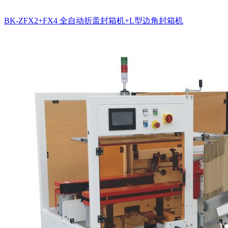
BK-ZFX2+FX4 全自动折盖封箱机+L型边角封箱机