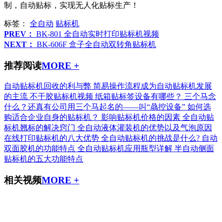
制，自动贴标，实现无人化贴标生产！
标签：
全自动
贴标机
PREV：
BK-801 全自动实时打印贴标机视频
NEXT：
BK-606F 盒子全自动双转角贴标机
推荐阅读
MORE +
自动贴标机回收的利与弊
简易操作流程成为自动贴标机发展
的主流
不干胶贴标机视频
纸箱贴标签设备有哪些？
三个马念
什么？还真有公司用三个马起名的——叫“骉控设备”
如何选
购适合企业自身的贴标机？
影响贴标机价格的因素
全自动贴
标机翘标的解决窍门
全自动液体灌装机的优势以及气泡原因
在线打印贴标机的八大优势
全自动贴标机的挑战是什么?
自动
双面胶机的功能特点
全自动贴标机应用瓶型详解
半自动侧面
贴标机的五大功能特点
相关视频
MORE +