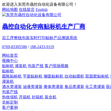
欢迎进入东莞市骉控自动化设备有限公司！
网站地图
在线留言
English
骉控自动化
华南贴标机
生产厂商
后工序整线包装
实时打印贴标
产品溯源系统
0769-83305586
/
188-2433-9119
网站首页
视频中心
贴标机
灌装机
包装产线
客户现场视频
贴标机
圆瓶贴标机
平面贴标机
侧面贴标机
自动贴膜机
双面胶贴标机
灌装机
酒水类灌装
油液类灌装
膏体类灌装
食品类灌装
化工类灌装
医
包装产线
热收缩机
开箱机
封箱机
装盒机
非标定制
客户案例