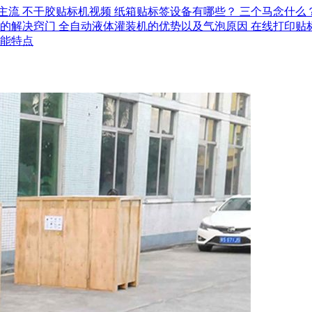
主流
不干胶贴标机视频
纸箱贴标签设备有哪些？
三个马念什么
的解决窍门
全自动液体灌装机的优势以及气泡原因
在线打印贴
能特点