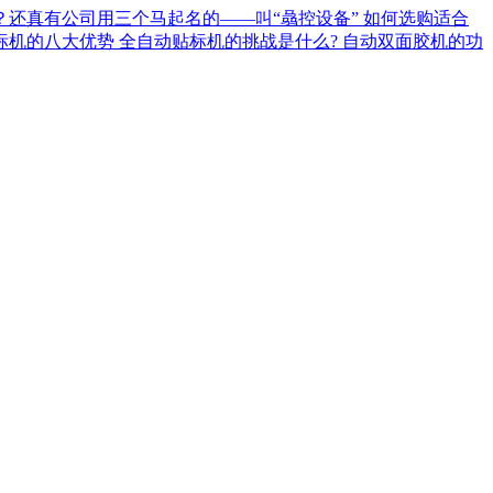
？还真有公司用三个马起名的——叫“骉控设备”
如何选购适合
标机的八大优势
全自动贴标机的挑战是什么?
自动双面胶机的功