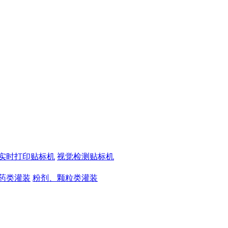
实时打印贴标机
视觉检测贴标机
药类灌装
粉剂、颗粒类灌装