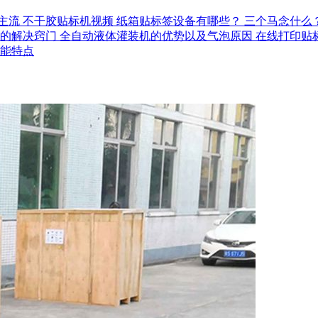
主流
不干胶贴标机视频
纸箱贴标签设备有哪些？
三个马念什么
的解决窍门
全自动液体灌装机的优势以及气泡原因
在线打印贴
能特点