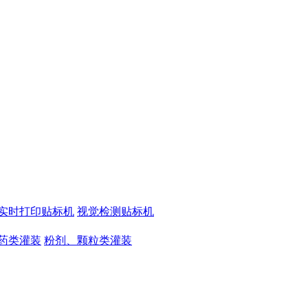
实时打印贴标机
视觉检测贴标机
药类灌装
粉剂、颗粒类灌装