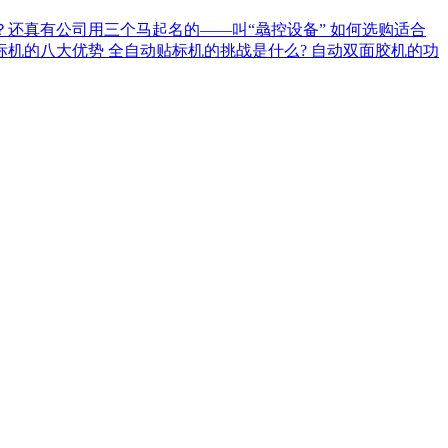
？还真有公司用三个马起名的——叫“骉控设备”
如何选购适合
标机的八大优势
全自动贴标机的挑战是什么?
自动双面胶机的功