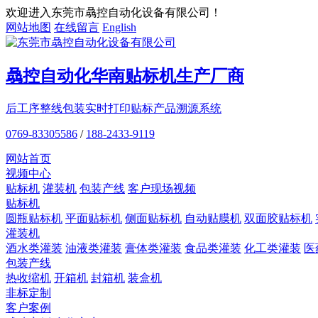
欢迎进入东莞市骉控自动化设备有限公司！
网站地图
在线留言
English
骉控自动化
华南贴标机
生产厂商
后工序整线包装
实时打印贴标
产品溯源系统
0769-83305586
/
188-2433-9119
网站首页
视频中心
贴标机
灌装机
包装产线
客户现场视频
贴标机
圆瓶贴标机
平面贴标机
侧面贴标机
自动贴膜机
双面胶贴标机
灌装机
酒水类灌装
油液类灌装
膏体类灌装
食品类灌装
化工类灌装
医
包装产线
热收缩机
开箱机
封箱机
装盒机
非标定制
客户案例