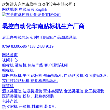
欢迎进入东莞市骉控自动化设备有限公司！
网站地图
在线留言
English
骉控自动化
华南贴标机
生产厂商
后工序整线包装
实时打印贴标
产品溯源系统
0769-83305586
/
188-2433-9119
网站首页
视频中心
贴标机
灌装机
包装产线
客户现场视频
贴标机
圆瓶贴标机
平面贴标机
侧面贴标机
自动贴膜机
双面胶贴标机
实时打印贴标机
视觉检测贴标机
灌装机
酒水类灌装
油液类灌装
膏体类灌装
食品类灌装
化工类灌装
医药类灌装
粉剂、颗粒类灌装
包装产线
热收缩机
开箱机
封箱机
装盒机