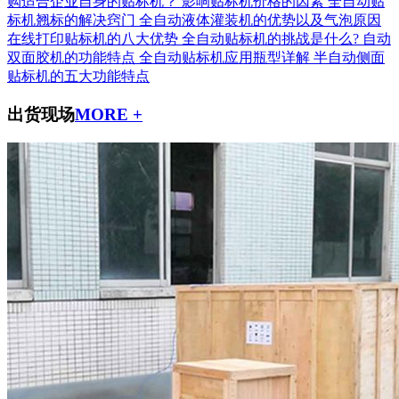
购适合企业自身的贴标机？
影响贴标机价格的因素
全自动贴
标机翘标的解决窍门
全自动液体灌装机的优势以及气泡原因
在线打印贴标机的八大优势
全自动贴标机的挑战是什么?
自动
双面胶机的功能特点
全自动贴标机应用瓶型详解
半自动侧面
贴标机的五大功能特点
出货现场
MORE +