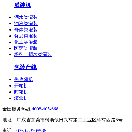
灌装机
酒水类灌装
油液类灌装
膏体类灌装
食品类灌装
化工类灌装
医药类灌装
粉剂、颗粒类灌装
包装产线
热收缩机
开箱机
封箱机
装盒机
全国服务热线
4008-405-668
地址：广东省东莞市横沥镇田头村第二工业区环村西路5号
电话：
0769-83305586