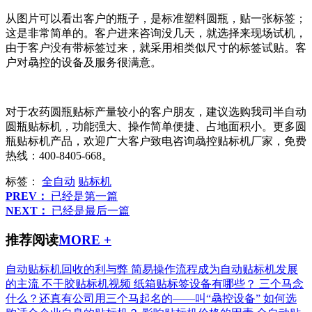
从图片可以看出客户的瓶子，是标准塑料圆瓶，贴一张标签；
这是非常简单的。客户进来咨询没几天，就选择来现场试机，
由于客户没有带标签过来，就采用相类似尺寸的标签试贴。客
户对骉控的设备及服务很满意。
对于农药圆瓶贴标产量较小的客户朋友，建议选购我司半自动
圆瓶贴标机，功能强大、操作简单便捷、占地面积小。更多圆
瓶贴标机产品，欢迎广大客户致电咨询骉控贴标机厂家，免费
热线：400-8405-668。
标签：
全自动
贴标机
PREV：
已经是第一篇
NEXT：
已经是最后一篇
推荐阅读
MORE +
自动贴标机回收的利与弊
简易操作流程成为自动贴标机发展
的主流
不干胶贴标机视频
纸箱贴标签设备有哪些？
三个马念
什么？还真有公司用三个马起名的——叫“骉控设备”
如何选