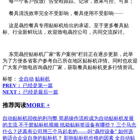
每一个客户投放广告全程跟踪、记录，效果可控、可算；
餐具清洗效率完全不受影响，餐具使用不受影响······
这是骉控餐具专用贴标机给出的承诺。至于更多餐具贴
标、行业新鲜玩法，欢迎致电骉控公司，共同交流探讨。
东莞骉控贴标机厂家“客户案例”栏目正在逐步更新，此举
为了方便各省客户参考自己所在地区贴标机详情。同时也欢迎
广大客户致电咨询骉控厂家，获取餐具贴标机更多行情资讯。
标签：
全自动
贴标机
PREV：
已经是第一篇
NEXT：
已经是最后一篇
推荐阅读
MORE +
自动贴标机回收的利与弊
简易操作流程成为自动贴标机发展
的主流
不干胶贴标机视频
纸箱贴标签设备有哪些？
三个马念
什么？还真有公司用三个马起名的——叫“骉控设备”
如何选
购适合企业自身的贴标机？
影响贴标机价格的因素
全自动贴