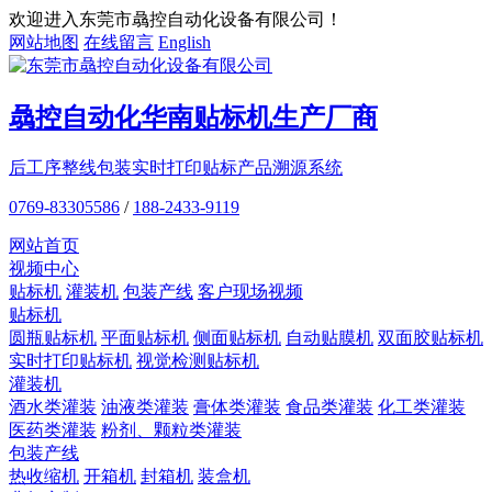
欢迎进入东莞市骉控自动化设备有限公司！
网站地图
在线留言
English
骉控自动化
华南贴标机
生产厂商
后工序整线包装
实时打印贴标
产品溯源系统
0769-83305586
/
188-2433-9119
网站首页
视频中心
贴标机
灌装机
包装产线
客户现场视频
贴标机
圆瓶贴标机
平面贴标机
侧面贴标机
自动贴膜机
双面胶贴标机
实时打印贴标机
视觉检测贴标机
灌装机
酒水类灌装
油液类灌装
膏体类灌装
食品类灌装
化工类灌装
医药类灌装
粉剂、颗粒类灌装
包装产线
热收缩机
开箱机
封箱机
装盒机