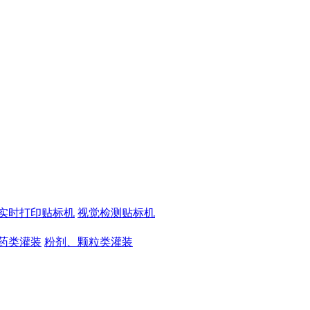
实时打印贴标机
视觉检测贴标机
药类灌装
粉剂、颗粒类灌装