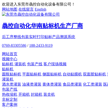
欢迎进入东莞市骉控自动化设备有限公司！
网站地图
在线留言
English
骉控自动化
华南贴标机
生产厂商
后工序整线包装
实时打印贴标
产品溯源系统
0769-83305586
/
188-2433-9119
网站首页
视频中心
贴标机
灌装机
包装产线
客户现场视频
贴标机
圆瓶贴标机
平面贴标机
侧面贴标机
自动贴膜机
双面胶贴标机
灌装机
酒水类灌装
油液类灌装
膏体类灌装
食品类灌装
化工类灌装
医
包装产线
热收缩机
开箱机
封箱机
装盒机
非标定制
客户案例