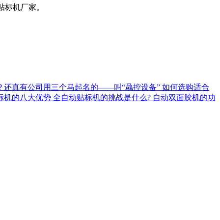
莞贴标机厂家。
？还真有公司用三个马起名的——叫“骉控设备”
如何选购适合
标机的八大优势
全自动贴标机的挑战是什么?
自动双面胶机的功