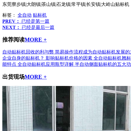
东莞寮步镇|大朗镇|茶山镇|石龙镇|常平镇|长安镇|大岭山
标签：
全自动
贴标机
PREV：
已经是第一篇
NEXT：
已经是最后一篇
推荐阅读
MORE +
自动贴标机回收的利与弊
简易操作流程成为自动贴标机发展的
企业自身的贴标机？
影响贴标机价格的因素
全自动贴标机翘标
能特点
全自动贴标机应用瓶型详解
半自动侧面贴标机的五大功
出货现场
MORE +