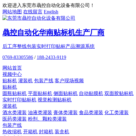
欢迎进入东莞市骉控自动化设备有限公司！
网站地图
在线留言
English
骉控自动化
华南贴标机
生产厂商
后工序整线包装
实时打印贴标
产品溯源系统
0769-83305586
/
188-2433-9119
网站首页
视频中心
贴标机
灌装机
包装产线
客户现场视频
贴标机
圆瓶贴标机
平面贴标机
侧面贴标机
自动贴膜机
双面胶贴标机
实时打印贴标机
视觉检测贴标机
灌装机
酒水类灌装
油液类灌装
膏体类灌装
食品类灌装
化工类灌装
医药类灌装
粉剂、颗粒类灌装
包装产线
热收缩机
开箱机
封箱机
装盒机