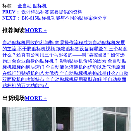
标签：
全自动
贴标机
PREV：
设计样品标签需要提供的资料
NEXT：
BK-615贴标机功能与不同的贴标案例分享
推荐阅读
MORE +
自动贴标机回收的利与弊
简易操作流程成为自动贴标机发展
的主流
不干胶贴标机视频
纸箱贴标签设备有哪些？
三个马念
什么？还真有公司用三个马起名的——叫“骉控设备”
如何选
购适合企业自身的贴标机？
影响贴标机价格的因素
全自动贴
标机翘标的解决窍门
全自动液体灌装机的优势以及气泡原因
在线打印贴标机的八大优势
全自动贴标机的挑战是什么?
自动
双面胶机的功能特点
全自动贴标机应用瓶型详解
半自动侧面
贴标机的五大功能特点
出货现场
MORE +