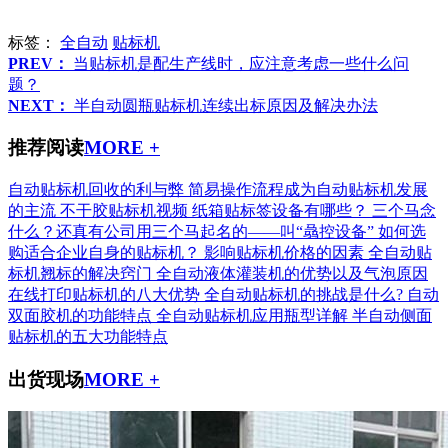
标签：
全自动
贴标机
PREV：
当贴标机是配生产线时，应注意考虑一些什么问
题？
NEXT：
半自动圆瓶贴标机连续出标原因及解决办法
推荐阅读
MORE +
自动贴标机回收的利与弊
简易操作流程成为自动贴标机发展
的主流
不干胶贴标机视频
纸箱贴标签设备有哪些？
三个马念
什么？还真有公司用三个马起名的——叫“骉控设备”
如何选
购适合企业自身的贴标机？
影响贴标机价格的因素
全自动贴
标机翘标的解决窍门
全自动液体灌装机的优势以及气泡原因
在线打印贴标机的八大优势
全自动贴标机的挑战是什么?
自动
双面胶机的功能特点
全自动贴标机应用瓶型详解
半自动侧面
贴标机的五大功能特点
出货现场
MORE +