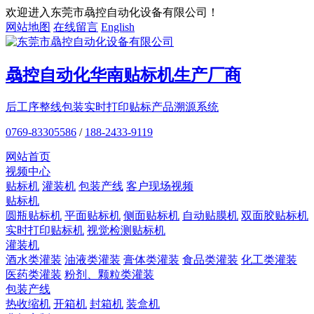
欢迎进入东莞市骉控自动化设备有限公司！
网站地图
在线留言
English
骉控自动化
华南贴标机
生产厂商
后工序整线包装
实时打印贴标
产品溯源系统
0769-83305586
/
188-2433-9119
网站首页
视频中心
贴标机
灌装机
包装产线
客户现场视频
贴标机
圆瓶贴标机
平面贴标机
侧面贴标机
自动贴膜机
双面胶贴标机
实时打印贴标机
视觉检测贴标机
灌装机
酒水类灌装
油液类灌装
膏体类灌装
食品类灌装
化工类灌装
医药类灌装
粉剂、颗粒类灌装
包装产线
热收缩机
开箱机
封箱机
装盒机