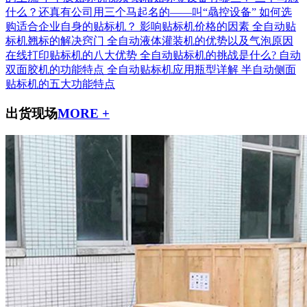
什么？还真有公司用三个马起名的——叫“骉控设备”
如何选
购适合企业自身的贴标机？
影响贴标机价格的因素
全自动贴
标机翘标的解决窍门
全自动液体灌装机的优势以及气泡原因
在线打印贴标机的八大优势
全自动贴标机的挑战是什么?
自动
双面胶机的功能特点
全自动贴标机应用瓶型详解
半自动侧面
贴标机的五大功能特点
出货现场
MORE +