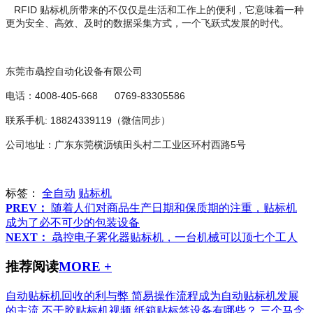
RFID
贴标机所带来的不仅仅是生活和工作上的便利，它意味着一种
更为安全、高效、及时的数据采集方式，一个飞跃式发展的时代。
东莞市骉控自动化设备有限公司
4008-405-668 0769-83305586
电话：
: 18824339119
联系手机
（微信同步）
5
公司地址：广东东莞横沥镇田头村二工业区环村西路
号
标签：
全自动
贴标机
PREV：
随着人们对商品生产日期和保质期的注重，贴标机
成为了必不可少的包装设备
NEXT：
骉控电子雾化器贴标机，一台机械可以顶七个工人
推荐阅读
MORE +
自动贴标机回收的利与弊
简易操作流程成为自动贴标机发展
的主流
不干胶贴标机视频
纸箱贴标签设备有哪些？
三个马念