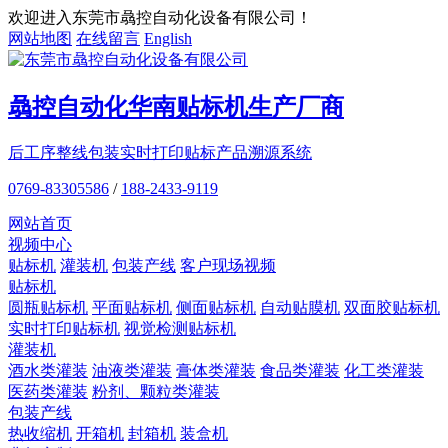
欢迎进入东莞市骉控自动化设备有限公司！
网站地图
在线留言
English
骉控自动化
华南贴标机
生产厂商
后工序整线包装
实时打印贴标
产品溯源系统
0769-83305586
/
188-2433-9119
网站首页
视频中心
贴标机
灌装机
包装产线
客户现场视频
贴标机
圆瓶贴标机
平面贴标机
侧面贴标机
自动贴膜机
双面胶贴标机
实时打印贴标机
视觉检测贴标机
灌装机
酒水类灌装
油液类灌装
膏体类灌装
食品类灌装
化工类灌装
医药类灌装
粉剂、颗粒类灌装
包装产线
热收缩机
开箱机
封箱机
装盒机