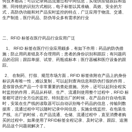
何技术都高；可以记录商品流通过程中间信息，实现供应链跟踪和追
溯。同传统的识别方式相比，电子标签以其准确、高效、安全的方
式，高防伪功能和对产品实时监控的特点，广泛应用于物流、交通、
生产制造，医疗药品、防伪等众多有需求的行业
RFID
二、
标签在医疗药品行业应用广泛
1
RFID
、
标签在医疗行业应用颇多，有如下作用：药品的防伪措
施；防止用药差错及不合理用药；患者的身份识别和跟踪；有问题药
品的召回；跟踪单据、试管、药瓶或标本；医疗器械和医疗设备的跟
踪。
2
RFID
、
在制药、打假、规范市场方面，
标签依附在产品上的身份
标识具有唯一性，难以复制，可以起到查询信息和防伪打假的作用，
是假冒伪劣产品一个非常重要的查处措施。另外，还可以起到全程实
RFID
时监控的作用，药品从科研、生产、流通到使用整个过程中，
标
签都可进行全方位的监控。特别是出厂的时候，在产品自行自动包装
时，安装在生产线的读取器可以自动识别每个药品的信息，传输到数
据库，流通过程中可以随时记录中间信息，实施全线监控。在包装生
产线、出厂的时候，在产品流通、仓储、流通过程中，直至消费者购
RFID
买的过程中。如果使用了
标签全程记录、及时记录、跟踪、追溯
药品这个问题就解决了。