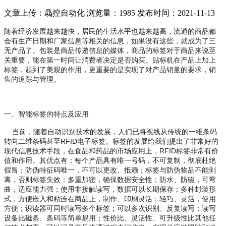
文章上传：骉控自动化
浏览量：1985
发布时间：2021-11-13
随着经济发展越来越快，居民的生活水平也越来越高，流通的商品都
会有生产日期和厂家信息等相关的信息，如果没有这些，就成为了三
无产品了。包装是商品传递信息的媒体，商品的标签对于商品来说至
关重要，能在第一时间让消费者决定是否购买。贴标机在产品上加上
标签，起到了美观的作用，更重要的是实现了对产品销量的要求，销
售的追踪与管理。
一、智能标签的特点及应用
当前，随着自动识别技术的发展，人们已将视线从传统的一维条码
RFID
转向二维条码甚至
电子标签。标签的发展给我们提出了非常好的
RFID
现代信息技术手段，在食品和药品的市场应用上，
标签非常有价
值和作用。其优点有：每个产品具有唯一号码，不可复制，彻底杜绝
假冒；防伪特征码唯一，不可以更改、抵赖；标签与防伪物品不能剥
离，否则标签失效：多重加密，确保数据安全性；防水、防磁，可弯
曲，适应能力强；使用非接触读写，数据可以长期保存；多种封装形
式，方便嵌入和粘连在商品上，制作、印刷灵活；轻巧、灵活，使用
方便；识读器可同时读写多个标签；可以多次识别、反复读写；读写
设备比磁条、条码等简单易用；性价比、灵活性、可升级性比其他任