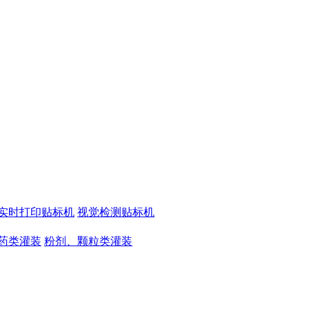
实时打印贴标机
视觉检测贴标机
药类灌装
粉剂、颗粒类灌装