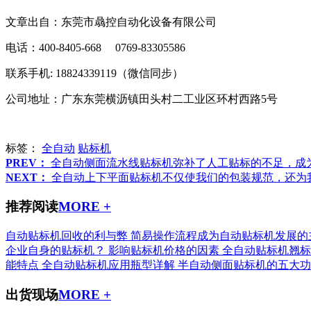
文章出自：东莞市骉控自动化设备有限公司
电话：400-8405-668 0769-83305586
联系手机: 18824339119（微信同步）
公司地址：广东东莞横沥镇田头村二工业区环村西路5号
标签：
全自动
贴标机
PREV：
全自动侧面流水线贴标机弥补了人工贴标的不足，成
NEXT：
全自动上下平面贴标机不仅使我们的包装规范，还为
推荐阅读
MORE +
自动贴标机回收的利与弊
简易操作流程成为自动贴标机发展的
企业自身的贴标机？
影响贴标机价格的因素
全自动贴标机翘标
能特点
全自动贴标机应用瓶型详解
半自动侧面贴标机的五大功
出货现场
MORE +