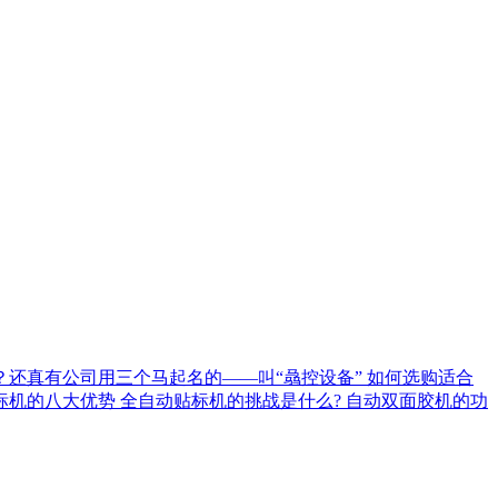
？还真有公司用三个马起名的——叫“骉控设备”
如何选购适合
标机的八大优势
全自动贴标机的挑战是什么?
自动双面胶机的功