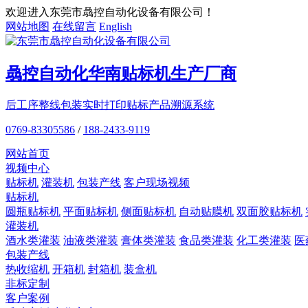
欢迎进入东莞市骉控自动化设备有限公司！
网站地图
在线留言
English
骉控自动化
华南贴标机
生产厂商
后工序整线包装
实时打印贴标
产品溯源系统
0769-83305586
/
188-2433-9119
网站首页
视频中心
贴标机
灌装机
包装产线
客户现场视频
贴标机
圆瓶贴标机
平面贴标机
侧面贴标机
自动贴膜机
双面胶贴标机
灌装机
酒水类灌装
油液类灌装
膏体类灌装
食品类灌装
化工类灌装
医
包装产线
热收缩机
开箱机
封箱机
装盒机
非标定制
客户案例