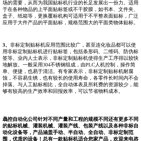
场的需要，从而为我国贴标机行业的长足发展出一份力。适用
于在各种物品的上平面贴标签或不干胶膜，如书本、文件夹、
盒子、纸箱等，更换覆标机构可适用于不平整表面贴标，广泛
应用于大件产品的平面贴标，规格范围大的平面类物体贴标。
3、
非标定制贴标机应用范围比较广，甚至连化妆品都可以使
用非标定制贴标机进行贴标签，包括条形码、二维码、防伪标
签等。业内人士表示，非标定制贴标机使得生产工序得以较快
地解放。一般采用304不锈钢组成，由PLC人机控制，操作简
单、便捷，也易于清洁。有专家表示，非标定制贴标机耐腐
蚀，不容易生锈，也有较长的使用寿命，各零件长时间内不会
掉落。与人工贴标相比，全自动体表及所耗费的资源较少，能
够有较高的生产效率和回报效率，可以节省物料成本。
骉控自动化公司针对不同产量和工程的规模不同还有更多不同
的贴标机械、灌装机械、灌装产线、包装产线以及各种非标自
动化设备等，产品涵盖手动、半自动、全自动、非标定制范
围，优质的设备！总有一款贴标机适合您家产品，欢迎来电咨