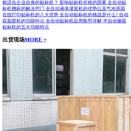
购适合企业自身的贴标机？
影响贴标机价格的因素
全自动贴
标机翘标的解决窍门
全自动液体灌装机的优势以及气泡原因
在线打印贴标机的八大优势
全自动贴标机的挑战是什么?
自动
双面胶机的功能特点
全自动贴标机应用瓶型详解
半自动侧面
贴标机的五大功能特点
出货现场
MORE +