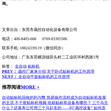
询。
文章出自：东莞市骉控自动化设备有限公司
电话：400-8405-668 0769-83305586
联系手机: 18824339119（微信同步）
公司地址：广东东莞横沥镇田头村二工业区环村西路5号
标签：
全自动
贴标机
PREV：
骉控厂家来介绍,关于卧式贴标机的工作原理
NEXT：
全自动平面贴标机的工作原理
推荐阅读
MORE +
自动贴标机回收的利与弊
简易操作流程成为自动贴标机发展
的主流
不干胶贴标机视频
纸箱贴标签设备有哪些？
三个马念
什么？还真有公司用三个马起名的——叫“骉控设备”
如何选