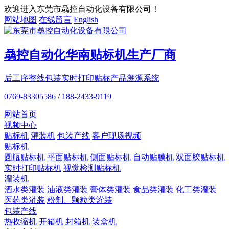
欢迎进入东莞市骉控自动化设备有限公司！
网站地图
在线留言
English
骉控自动化
华南贴标机
生产厂商
后工序整线包装
实时打印贴标
产品溯源系统
0769-83305586
/
188-2433-9119
网站首页
视频中心
贴标机
灌装机
包装产线
客户现场视频
贴标机
圆瓶贴标机
平面贴标机
侧面贴标机
自动贴膜机
双面胶贴标机
实时打印贴标机
视觉检测贴标机
灌装机
酒水类灌装
油液类灌装
膏体类灌装
食品类灌装
化工类灌装
医药类灌装
粉剂、颗粒类灌装
包装产线
热收缩机
开箱机
封箱机
装盒机