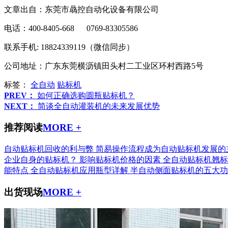
文章出自：东莞市骉控自动化设备有限公司
电话：400-8405-668 0769-83305586
联系手机: 18824339119（微信同步）
公司地址：广东东莞横沥镇田头村二工业区环村西路5号
标签：
全自动
贴标机
PREV：
如何正确选购圆瓶贴标机？
NEXT：
简谈全自动灌装机的未来发展优势
推荐阅读
MORE +
自动贴标机回收的利与弊
简易操作流程成为自动贴标机发展的
企业自身的贴标机？
影响贴标机价格的因素
全自动贴标机翘标
能特点
全自动贴标机应用瓶型详解
半自动侧面贴标机的五大功
出货现场
MORE +