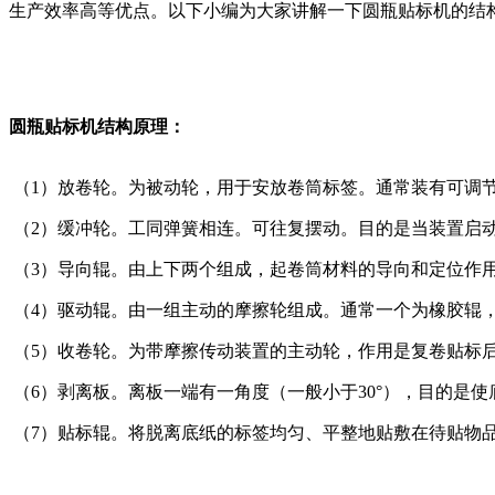
生产效率高等优点。以下小编为大家讲解一下圆瓶贴标机的结
圆瓶贴标机结构原理：
（1）放卷轮。为被动轮，用于安放卷筒标签。通常装有可调
（2）缓冲轮。工同弹簧相连。可往复摆动。目的是当装置启
（3）导向辊。由上下两个组成，起卷筒材料的导向和定位作
（4）驱动辊。由一组主动的摩擦轮组成。通常一个为橡胶辊
（5）收卷轮。为带摩擦传动装置的主动轮，作用是复卷贴标
（6）剥离板。离板一端有一角度（一般小于30°），目的是
（7）贴标辊。将脱离底纸的标签均匀、平整地贴敷在待贴物