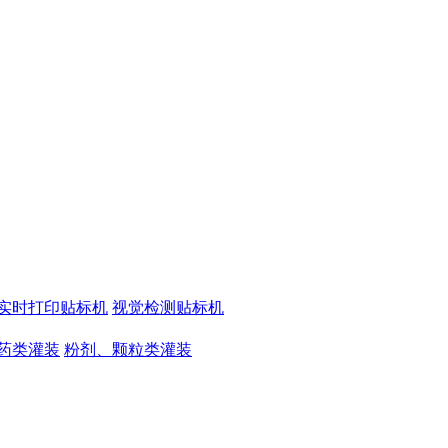
实时打印贴标机
视觉检测贴标机
药类灌装
粉剂、颗粒类灌装