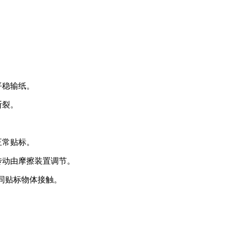
平稳输纸。
断裂。
正常贴标。
传动由摩擦装置调节。
同贴标物体接触。