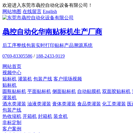
欢迎进入东莞市骉控自动化设备有限公司！
网站地图
在线留言
English
骉控自动化
华南贴标机
生产厂商
后工序整线包装
实时打印贴标
产品溯源系统
0769-83305586
/
188-2433-9119
网站首页
视频中心
贴标机
灌装机
包装产线
客户现场视频
贴标机
圆瓶贴标机
平面贴标机
侧面贴标机
自动贴膜机
双面胶贴标机
灌装机
酒水类灌装
油液类灌装
膏体类灌装
食品类灌装
化工类灌装
医
包装产线
热收缩机
开箱机
封箱机
装盒机
非标定制
客户案例