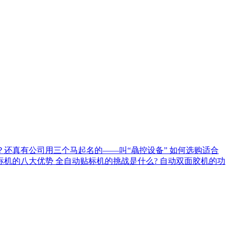
？还真有公司用三个马起名的——叫“骉控设备”
如何选购适合
标机的八大优势
全自动贴标机的挑战是什么?
自动双面胶机的功