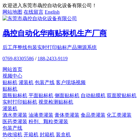
欢迎进入东莞市骉控自动化设备有限公司！
网站地图
在线留言
English
骉控自动化
华南贴标机
生产厂商
后工序整线包装
实时打印贴标
产品溯源系统
0769-83305586
/
188-2433-9119
网站首页
视频中心
贴标机
灌装机
包装产线
客户现场视频
贴标机
圆瓶贴标机
平面贴标机
侧面贴标机
自动贴膜机
双面胶贴标机
实时打印贴标机
视觉检测贴标机
灌装机
酒水类灌装
油液类灌装
膏体类灌装
食品类灌装
化工类灌装
医药类灌装
粉剂、颗粒类灌装
包装产线
热收缩机
开箱机
封箱机
装盒机