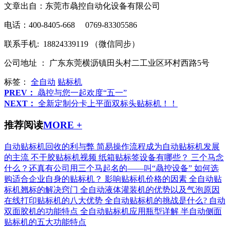
文章出自：东莞市骉控自动化设备有限公司
电话：400-8405-668 0769-83305586
联系手机: 18824339119 （微信同步）
公司地址 ： 广东东莞横沥镇田头村二工业区环村西路5号
标签：
全自动
贴标机
PREV：
骉控与您一起欢度“五一”
NEXT：
全新定制分卡上平面双标头贴标机！！
推荐阅读
MORE +
自动贴标机回收的利与弊
简易操作流程成为自动贴标机发展
的主流
不干胶贴标机视频
纸箱贴标签设备有哪些？
三个马念
什么？还真有公司用三个马起名的——叫“骉控设备”
如何选
购适合企业自身的贴标机？
影响贴标机价格的因素
全自动贴
标机翘标的解决窍门
全自动液体灌装机的优势以及气泡原因
在线打印贴标机的八大优势
全自动贴标机的挑战是什么?
自动
双面胶机的功能特点
全自动贴标机应用瓶型详解
半自动侧面
贴标机的五大功能特点