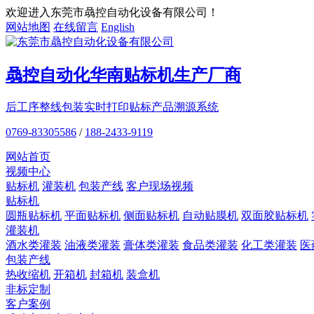
欢迎进入东莞市骉控自动化设备有限公司！
网站地图
在线留言
English
骉控自动化
华南贴标机
生产厂商
后工序整线包装
实时打印贴标
产品溯源系统
0769-83305586
/
188-2433-9119
网站首页
视频中心
贴标机
灌装机
包装产线
客户现场视频
贴标机
圆瓶贴标机
平面贴标机
侧面贴标机
自动贴膜机
双面胶贴标机
灌装机
酒水类灌装
油液类灌装
膏体类灌装
食品类灌装
化工类灌装
医
包装产线
热收缩机
开箱机
封箱机
装盒机
非标定制
客户案例