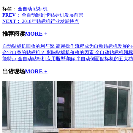
标签：
全自动
贴标机
PREV：
全自动刮刮卡贴标机发展前景
NEXT：
2018年贴标机行业发展特点
推荐阅读
MORE +
自动贴标机回收的利与弊
简易操作流程成为自动贴标机发展的
企业自身的贴标机？
影响贴标机价格的因素
全自动贴标机翘标
能特点
全自动贴标机应用瓶型详解
半自动侧面贴标机的五大功
出货现场
MORE +