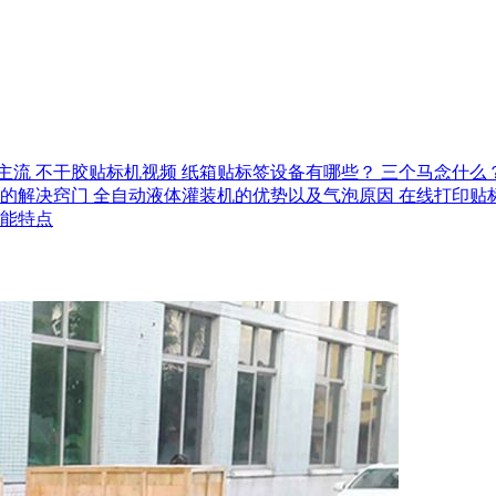
主流
不干胶贴标机视频
纸箱贴标签设备有哪些？
三个马念什么
的解决窍门
全自动液体灌装机的优势以及气泡原因
在线打印贴
能特点