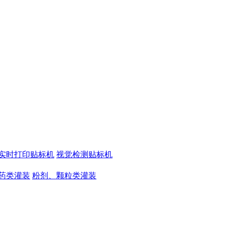
实时打印贴标机
视觉检测贴标机
药类灌装
粉剂、颗粒类灌装