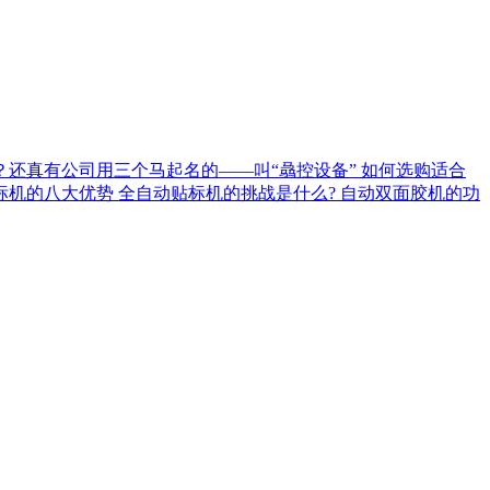
？还真有公司用三个马起名的——叫“骉控设备”
如何选购适合
标机的八大优势
全自动贴标机的挑战是什么?
自动双面胶机的功