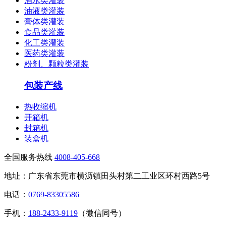
酒水类灌装
油液类灌装
膏体类灌装
食品类灌装
化工类灌装
医药类灌装
粉剂、颗粒类灌装
包装产线
热收缩机
开箱机
封箱机
装盒机
全国服务热线
4008-405-668
地址：广东省东莞市横沥镇田头村第二工业区环村西路5号
电话：
0769-83305586
手机：
188-2433-9119
（微信同号）