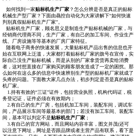
如何找到一家
贴标机生产厂家
？怎么分辨是否是真正的贴标
机械生产型厂家？下面由骉控自动化为大家讲解下“如何快速
判别真假贴标机生产厂家”。
贴标机生产厂家，顾名思义是制造生产贴标机械的厂家，与
经销商代理商不同，生产厂家，有自己的加工车间、作业生产
线、厂房设施等等基本的厂房厂家特征。
随着电子商务的快速发展，大量贴标机产品出售的信息也开
始在互联网上泛滥，大家都打着贴标机厂家的旗号在宣传，实
际自己没生产贴标机械，而是从别的厂家拿货货再卖给消费
者，这对想直接在厂家购买的顾客朋友造成了一定的困扰。那
么如何在这么多的信息中快速辨别生产型的贴标机厂家就成了
头疼的问题。下面教大家几点办法，初步判定是否是真的贴标
机厂家。
1.持有有效的“三证”证件，包括营业执照，机构代码证，税
务登记证，证件必须在有效期内；
2.有自己的生产厂房，包括机加工车间，装配车间，调试车
间，产品展示车间等最基本的部门；若没有加工车间、装配车
间，基本可以判定不是
贴标机生产厂家
；
3.有自己的官方网站，而且网站内容丰富，图文并茂(还可
以注意下网址，网址是否跟品牌或者主营产品有联系，看下是