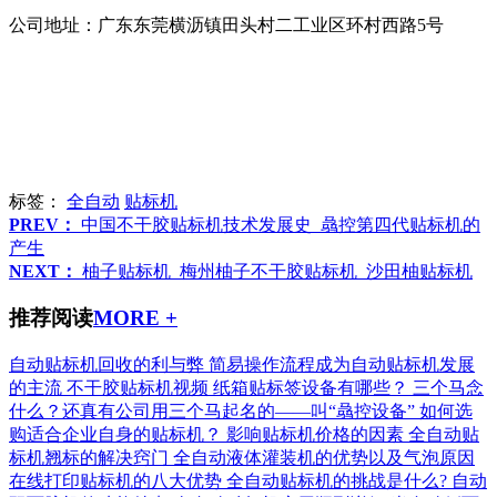
公司地址：广东东莞横沥镇田头村二工业区环村西路5号
标签：
全自动
贴标机
PREV：
中国不干胶贴标机技术发展史_骉控第四代贴标机的
产生
NEXT：
柚子贴标机_梅州柚子不干胶贴标机_沙田柚贴标机
推荐阅读
MORE +
自动贴标机回收的利与弊
简易操作流程成为自动贴标机发展
的主流
不干胶贴标机视频
纸箱贴标签设备有哪些？
三个马念
什么？还真有公司用三个马起名的——叫“骉控设备”
如何选
购适合企业自身的贴标机？
影响贴标机价格的因素
全自动贴
标机翘标的解决窍门
全自动液体灌装机的优势以及气泡原因
在线打印贴标机的八大优势
全自动贴标机的挑战是什么?
自动