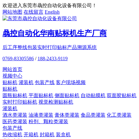
欢迎进入东莞市骉控自动化设备有限公司！
网站地图
在线留言
English
骉控自动化
华南贴标机
生产厂商
后工序整线包装
实时打印贴标
产品溯源系统
0769-83305586
/
188-2433-9119
网站首页
视频中心
贴标机
灌装机
包装产线
客户现场视频
贴标机
圆瓶贴标机
平面贴标机
侧面贴标机
自动贴膜机
双面胶贴标机
实时打印贴标机
视觉检测贴标机
灌装机
酒水类灌装
油液类灌装
膏体类灌装
食品类灌装
化工类灌装
医药类灌装
粉剂、颗粒类灌装
包装产线
热收缩机
开箱机
封箱机
装盒机