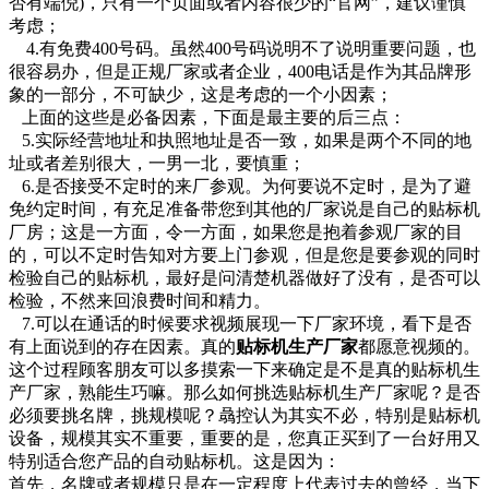
否有端倪)，只有一个页面或者内容很少的“官网”，建议谨慎
考虑；
4.有免费400号码。虽然400号码说明不了说明重要问题，也
很容易办，但是正规厂家或者企业，400电话是作为其品牌形
象的一部分，不可缺少，这是考虑的一个小因素；
上面的这些是必备因素，下面是最主要的后三点：
5.实际经营地址和执照地址是否一致，如果是两个不同的地
址或者差别很大，一男一北，要慎重；
6.是否接受不定时的来厂参观。为何要说不定时，是为了避
免约定时间，有充足准备带您到其他的厂家说是自己的贴标机
厂房；这是一方面，令一方面，如果您是抱着参观厂家的目
的，可以不定时告知对方要上门参观，但是您是要参观的同时
检验自己的贴标机，最好是问清楚机器做好了没有，是否可以
检验，不然来回浪费时间和精力。
7.可以在通话的时候要求视频展现一下厂家环境，看下是否
有上面说到的存在因素。真的
贴标机生产厂家
都愿意视频的。
这个过程顾客朋友可以多摸索一下来确定是不是真的贴标机生
产厂家，熟能生巧嘛。那么如何挑选贴标机生产厂家呢？是否
必须要挑名牌，挑规模呢？骉控认为其实不必，特别是贴标机
设备，规模其实不重要，重要的是，您真正买到了一台好用又
特别适合您产品的自动贴标机。这是因为：
首先，名牌或者规模只是在一定程度上代表过去的曾经，当下