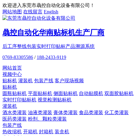
欢迎进入东莞市骉控自动化设备有限公司！
网站地图
在线留言
English
骉控自动化
华南贴标机
生产厂商
后工序整线包装
实时打印贴标
产品溯源系统
0769-83305586
/
188-2433-9119
网站首页
视频中心
贴标机
灌装机
包装产线
客户现场视频
贴标机
圆瓶贴标机
平面贴标机
侧面贴标机
自动贴膜机
双面胶贴标机
实时打印贴标机
视觉检测贴标机
灌装机
酒水类灌装
油液类灌装
膏体类灌装
食品类灌装
化工类灌装
医药类灌装
粉剂、颗粒类灌装
包装产线
热收缩机
开箱机
封箱机
装盒机