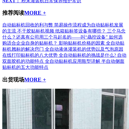
NEXT：
粉末灌装机日常保养维护常识
推荐阅读
MORE +
自动贴标机回收的利与弊
简易操作流程成为自动贴标机发展
的主流
不干胶贴标机视频
纸箱贴标签设备有哪些？
三个马念
什么？还真有公司用三个马起名的——叫“骉控设备”
如何选
购适合企业自身的贴标机？
影响贴标机价格的因素
全自动贴
标机翘标的解决窍门
全自动液体灌装机的优势以及气泡原因
在线打印贴标机的八大优势
全自动贴标机的挑战是什么?
自动
双面胶机的功能特点
全自动贴标机应用瓶型详解
半自动侧面
贴标机的五大功能特点
出货现场
MORE +