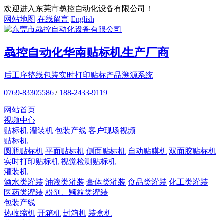
欢迎进入东莞市骉控自动化设备有限公司！
网站地图
在线留言
English
骉控自动化
华南贴标机
生产厂商
后工序整线包装
实时打印贴标
产品溯源系统
0769-83305586
/
188-2433-9119
网站首页
视频中心
贴标机
灌装机
包装产线
客户现场视频
贴标机
圆瓶贴标机
平面贴标机
侧面贴标机
自动贴膜机
双面胶贴标机
实时打印贴标机
视觉检测贴标机
灌装机
酒水类灌装
油液类灌装
膏体类灌装
食品类灌装
化工类灌装
医药类灌装
粉剂、颗粒类灌装
包装产线
热收缩机
开箱机
封箱机
装盒机