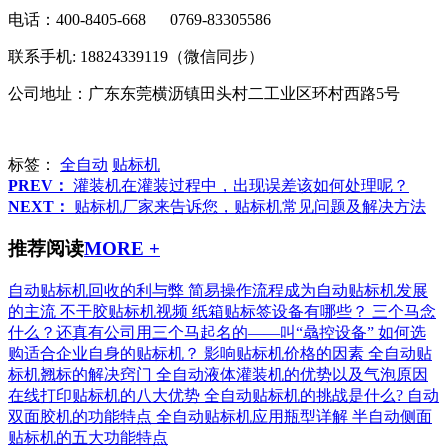
电话：400-8405-668 0769-83305586
联系手机: 18824339119（微信同步）
公司地址：广东东莞横沥镇田头村二工业区环村西路5号
标签：
全自动
贴标机
PREV：
灌装机在灌装过程中，出现误差该如何处理呢？
NEXT：
贴标机厂家来告诉您，贴标机常见问题及解决方法
推荐阅读
MORE +
自动贴标机回收的利与弊
简易操作流程成为自动贴标机发展
的主流
不干胶贴标机视频
纸箱贴标签设备有哪些？
三个马念
什么？还真有公司用三个马起名的——叫“骉控设备”
如何选
购适合企业自身的贴标机？
影响贴标机价格的因素
全自动贴
标机翘标的解决窍门
全自动液体灌装机的优势以及气泡原因
在线打印贴标机的八大优势
全自动贴标机的挑战是什么?
自动
双面胶机的功能特点
全自动贴标机应用瓶型详解
半自动侧面
贴标机的五大功能特点