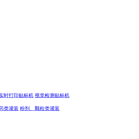
实时打印贴标机
视觉检测贴标机
药类灌装
粉剂、颗粒类灌装