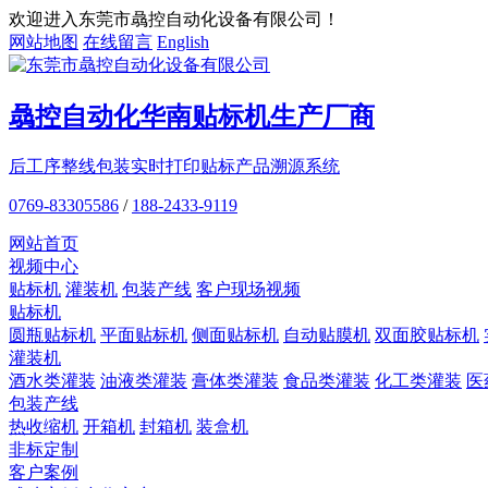
欢迎进入东莞市骉控自动化设备有限公司！
网站地图
在线留言
English
骉控自动化
华南贴标机
生产厂商
后工序整线包装
实时打印贴标
产品溯源系统
0769-83305586
/
188-2433-9119
网站首页
视频中心
贴标机
灌装机
包装产线
客户现场视频
贴标机
圆瓶贴标机
平面贴标机
侧面贴标机
自动贴膜机
双面胶贴标机
灌装机
酒水类灌装
油液类灌装
膏体类灌装
食品类灌装
化工类灌装
医
包装产线
热收缩机
开箱机
封箱机
装盒机
非标定制
客户案例