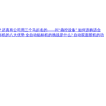
？还真有公司用三个马起名的——叫“骉控设备”
如何选购适合
标机的八大优势
全自动贴标机的挑战是什么?
自动双面胶机的功