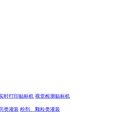
实时打印贴标机
视觉检测贴标机
药类灌装
粉剂、颗粒类灌装