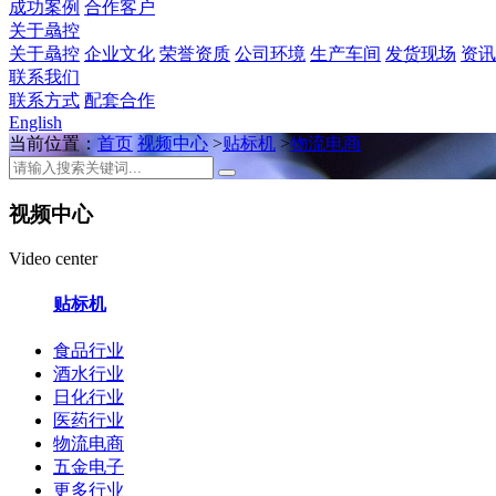
成功案例
合作客户
关于骉控
关于骉控
企业文化
荣誉资质
公司环境
生产车间
发货现场
资讯
联系我们
联系方式
配套合作
English
当前位置：
首页
视频中心
>
贴标机
>
物流电商
视频中心
Video center
贴标机
食品行业
酒水行业
日化行业
医药行业
物流电商
五金电子
更多行业