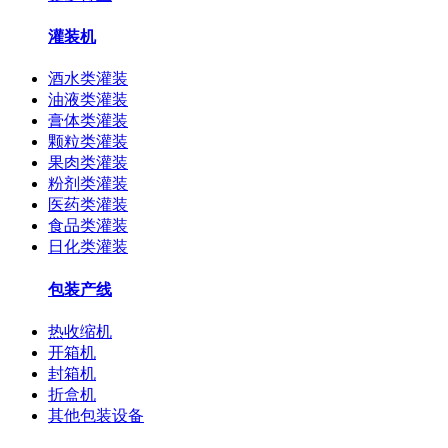
灌装机
酒水类灌装
油液类灌装
膏体类灌装
颗粒类灌装
果肉类灌装
粉剂类灌装
医药类灌装
食品类灌装
日化类灌装
包装产线
热收缩机
开箱机
封箱机
折盒机
其他包装设备