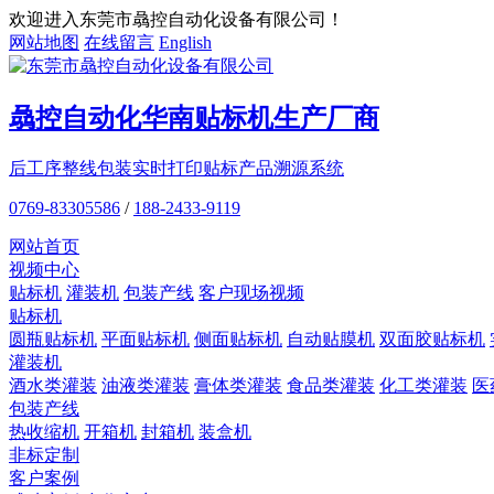
欢迎进入东莞市骉控自动化设备有限公司！
网站地图
在线留言
English
骉控自动化
华南贴标机
生产厂商
后工序整线包装
实时打印贴标
产品溯源系统
0769-83305586
/
188-2433-9119
网站首页
视频中心
贴标机
灌装机
包装产线
客户现场视频
贴标机
圆瓶贴标机
平面贴标机
侧面贴标机
自动贴膜机
双面胶贴标机
灌装机
酒水类灌装
油液类灌装
膏体类灌装
食品类灌装
化工类灌装
医
包装产线
热收缩机
开箱机
封箱机
装盒机
非标定制
客户案例