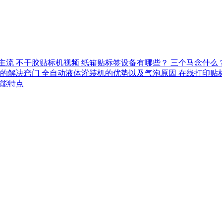
主流
不干胶贴标机视频
纸箱贴标签设备有哪些？
三个马念什么
的解决窍门
全自动液体灌装机的优势以及气泡原因
在线打印贴
能特点