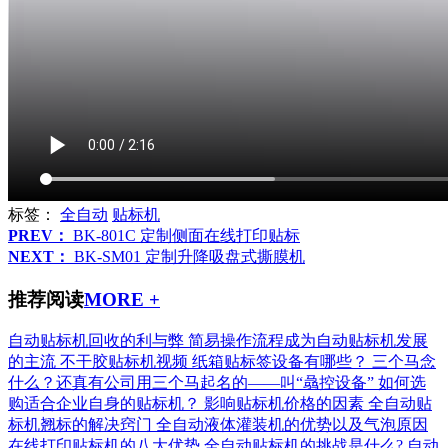
标签：
全自动
贴标机
PREV：
BK-801C 定制侧面在线打印贴标
NEXT：
BK-SM01 定制升降吸盘式撕膜机
推荐阅读
MORE +
自动贴标机回收的利与弊
简易操作流程成为自动贴标机发展
的主流
不干胶贴标机视频
纸箱贴标签设备有哪些？
三个马念
什么？还真有公司用三个马起名的——叫“骉控设备”
如何选
购适合企业自身的贴标机？
影响贴标机价格的因素
全自动贴
标机翘标的解决窍门
全自动液体灌装机的优势以及气泡原因
在线打印贴标机的八大优势
全自动贴标机的挑战是什么?
自动