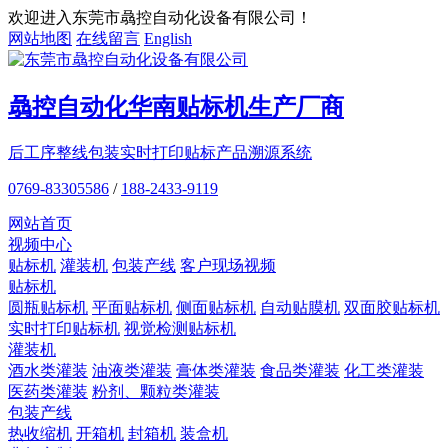
欢迎进入东莞市骉控自动化设备有限公司！
网站地图
在线留言
English
骉控自动化
华南贴标机
生产厂商
后工序整线包装
实时打印贴标
产品溯源系统
0769-83305586
/
188-2433-9119
网站首页
视频中心
贴标机
灌装机
包装产线
客户现场视频
贴标机
圆瓶贴标机
平面贴标机
侧面贴标机
自动贴膜机
双面胶贴标机
实时打印贴标机
视觉检测贴标机
灌装机
酒水类灌装
油液类灌装
膏体类灌装
食品类灌装
化工类灌装
医药类灌装
粉剂、颗粒类灌装
包装产线
热收缩机
开箱机
封箱机
装盒机