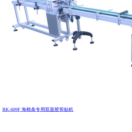
BK-609F 海棉条专用双面胶剪贴机