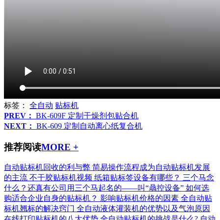
标签：
全自动
贴标机
PREV：
BK-609F 定制干燥剂包贴合机
NEXT：
BK-609 定制自动离心纸复合机
推荐阅读
MORE +
自动贴标机回收的利与弊
简易操作流程成为自动贴标机发展
的主流
不干胶贴标机视频
纸箱贴标签设备有哪些？
三个马念
什么？还真有公司用三个马起名的——叫“骉控设备”
如何选
购适合企业自身的贴标机？
影响贴标机价格的因素
全自动贴
标机翘标的解决窍门
全自动液体灌装机的优势以及气泡原因
在线打印贴标机的八大优势
全自动贴标机的挑战是什么?
自动