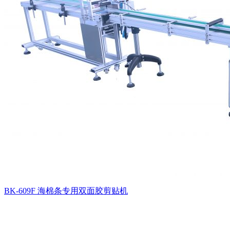
BK-609F 海棉条专用双面胶剪贴机