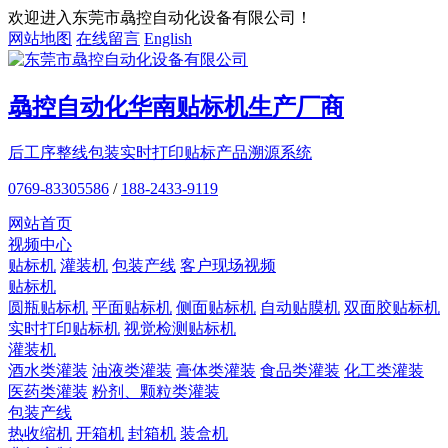
欢迎进入东莞市骉控自动化设备有限公司！
网站地图
在线留言
English
骉控自动化
华南贴标机
生产厂商
后工序整线包装
实时打印贴标
产品溯源系统
0769-83305586
/
188-2433-9119
网站首页
视频中心
贴标机
灌装机
包装产线
客户现场视频
贴标机
圆瓶贴标机
平面贴标机
侧面贴标机
自动贴膜机
双面胶贴标机
实时打印贴标机
视觉检测贴标机
灌装机
酒水类灌装
油液类灌装
膏体类灌装
食品类灌装
化工类灌装
医药类灌装
粉剂、颗粒类灌装
包装产线
热收缩机
开箱机
封箱机
装盒机