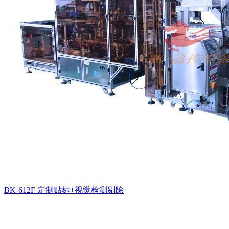
BK-612F 定制贴标+视觉检测剔除