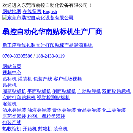
欢迎进入东莞市骉控自动化设备有限公司！
网站地图
在线留言
English
骉控自动化
华南贴标机
生产厂商
后工序整线包装
实时打印贴标
产品溯源系统
0769-83305586
/
188-2433-9119
网站首页
视频中心
贴标机
灌装机
包装产线
客户现场视频
贴标机
圆瓶贴标机
平面贴标机
侧面贴标机
自动贴膜机
双面胶贴标机
实时打印贴标机
视觉检测贴标机
灌装机
酒水类灌装
油液类灌装
膏体类灌装
食品类灌装
化工类灌装
医药类灌装
粉剂、颗粒类灌装
包装产线
热收缩机
开箱机
封箱机
装盒机