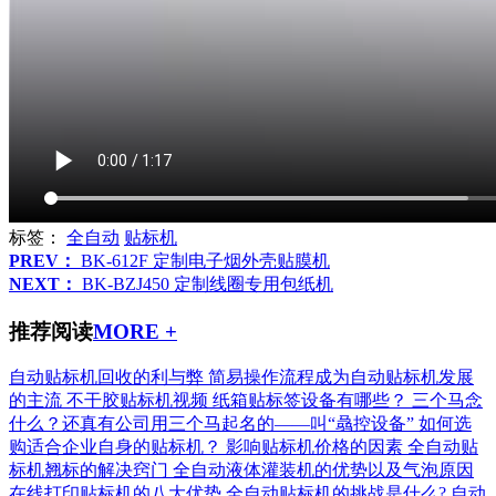
标签：
全自动
贴标机
PREV：
BK-612F 定制电子烟外壳贴膜机
NEXT：
BK-BZJ450 定制线圈专用包纸机
推荐阅读
MORE +
自动贴标机回收的利与弊
简易操作流程成为自动贴标机发展
的主流
不干胶贴标机视频
纸箱贴标签设备有哪些？
三个马念
什么？还真有公司用三个马起名的——叫“骉控设备”
如何选
购适合企业自身的贴标机？
影响贴标机价格的因素
全自动贴
标机翘标的解决窍门
全自动液体灌装机的优势以及气泡原因
在线打印贴标机的八大优势
全自动贴标机的挑战是什么?
自动