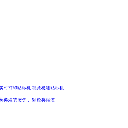
实时打印贴标机
视觉检测贴标机
药类灌装
粉剂、颗粒类灌装