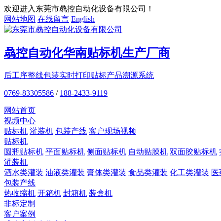
欢迎进入东莞市骉控自动化设备有限公司！
网站地图
在线留言
English
骉控自动化
华南贴标机
生产厂商
后工序整线包装
实时打印贴标
产品溯源系统
0769-83305586
/
188-2433-9119
网站首页
视频中心
贴标机
灌装机
包装产线
客户现场视频
贴标机
圆瓶贴标机
平面贴标机
侧面贴标机
自动贴膜机
双面胶贴标机
灌装机
酒水类灌装
油液类灌装
膏体类灌装
食品类灌装
化工类灌装
医
包装产线
热收缩机
开箱机
封箱机
装盒机
非标定制
客户案例