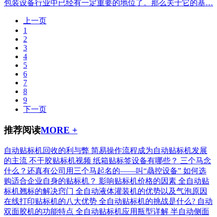
包装设备行业中已经有一定重要的地位了。那么关于它的基…
上一页
1
2
3
4
5
6
7
8
9
下一页
推荐阅读
MORE +
自动贴标机回收的利与弊
简易操作流程成为自动贴标机发展
的主流
不干胶贴标机视频
纸箱贴标签设备有哪些？
三个马念
什么？还真有公司用三个马起名的——叫“骉控设备”
如何选
购适合企业自身的贴标机？
影响贴标机价格的因素
全自动贴
标机翘标的解决窍门
全自动液体灌装机的优势以及气泡原因
在线打印贴标机的八大优势
全自动贴标机的挑战是什么?
自动
双面胶机的功能特点
全自动贴标机应用瓶型详解
半自动侧面