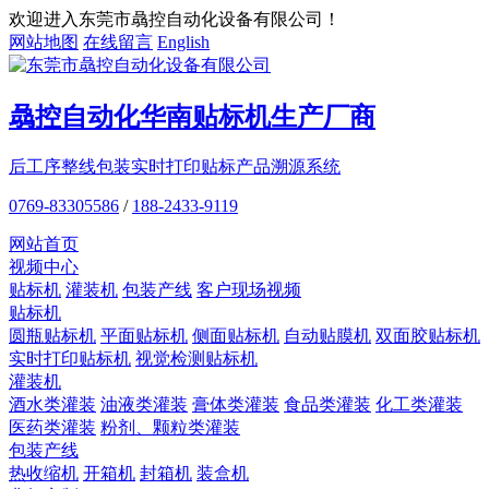
欢迎进入东莞市骉控自动化设备有限公司！
网站地图
在线留言
English
骉控自动化
华南贴标机
生产厂商
后工序整线包装
实时打印贴标
产品溯源系统
0769-83305586
/
188-2433-9119
网站首页
视频中心
贴标机
灌装机
包装产线
客户现场视频
贴标机
圆瓶贴标机
平面贴标机
侧面贴标机
自动贴膜机
双面胶贴标机
实时打印贴标机
视觉检测贴标机
灌装机
酒水类灌装
油液类灌装
膏体类灌装
食品类灌装
化工类灌装
医药类灌装
粉剂、颗粒类灌装
包装产线
热收缩机
开箱机
封箱机
装盒机