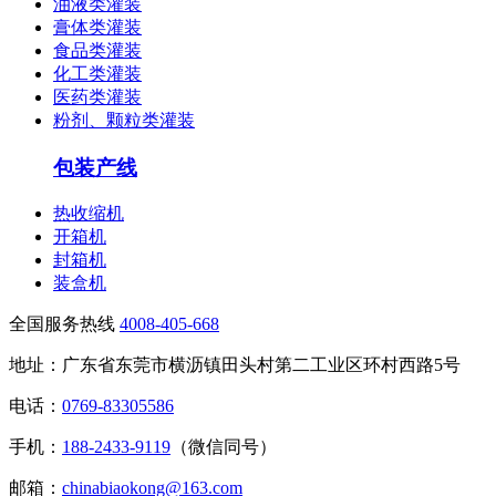
油液类灌装
膏体类灌装
食品类灌装
化工类灌装
医药类灌装
粉剂、颗粒类灌装
包装产线
热收缩机
开箱机
封箱机
装盒机
全国服务热线
4008-405-668
地址：广东省东莞市横沥镇田头村第二工业区环村西路5号
电话：
0769-83305586
手机：
188-2433-9119
（微信同号）
邮箱：
chinabiaokong@163.com