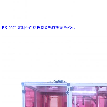
BK-609L 定制全自动吸塑盒贴胶剥离放棉机