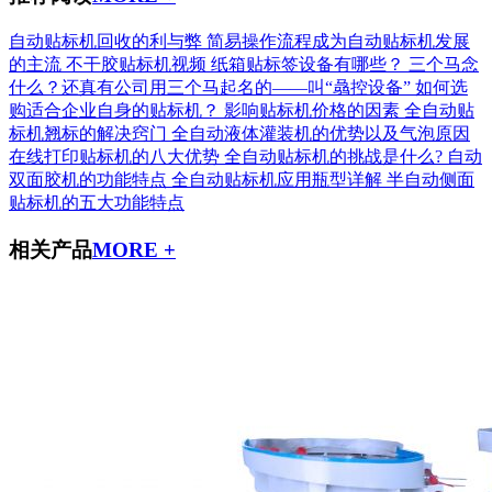
自动贴标机回收的利与弊
简易操作流程成为自动贴标机发展
的主流
不干胶贴标机视频
纸箱贴标签设备有哪些？
三个马念
什么？还真有公司用三个马起名的——叫“骉控设备”
如何选
购适合企业自身的贴标机？
影响贴标机价格的因素
全自动贴
标机翘标的解决窍门
全自动液体灌装机的优势以及气泡原因
在线打印贴标机的八大优势
全自动贴标机的挑战是什么?
自动
双面胶机的功能特点
全自动贴标机应用瓶型详解
半自动侧面
贴标机的五大功能特点
相关产品
MORE +