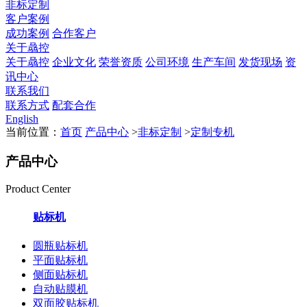
非标定制
客户案例
成功案例
合作客户
关于骉控
关于骉控
企业文化
荣誉资质
公司环境
生产车间
发货现场
资
讯中心
联系我们
联系方式
配套合作
English
当前位置：
首页
产品中心
>
非标定制
>
定制专机
产品中心
Product Center
贴标机
圆瓶贴标机
平面贴标机
侧面贴标机
自动贴膜机
双面胶贴标机