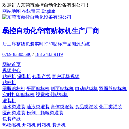
欢迎进入东莞市骉控自动化设备有限公司！
网站地图
在线留言
English
骉控自动化
华南贴标机
生产厂商
后工序整线包装
实时打印贴标
产品溯源系统
0769-83305586
/
188-2433-9119
网站首页
视频中心
贴标机
灌装机
包装产线
客户现场视频
贴标机
圆瓶贴标机
平面贴标机
侧面贴标机
自动贴膜机
双面胶贴标机
实时打印贴标机
视觉检测贴标机
灌装机
酒水类灌装
油液类灌装
膏体类灌装
食品类灌装
化工类灌装
医药类灌装
粉剂、颗粒类灌装
包装产线
热收缩机
开箱机
封箱机
装盒机