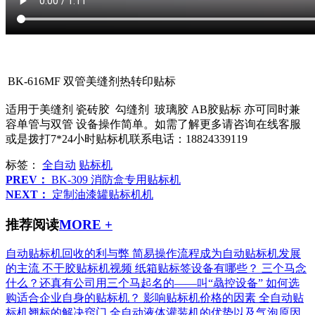
BK-616MF 双管美缝剂热转印贴标
适用于美缝剂 瓷砖胶 勾缝剂 玻璃胶 AB胶贴标 亦可同时兼
容单管与双管 设备操作简单。如需了解更多请咨询在线客服
或是拨打7*24小时贴标机联系电话：18824339119
标签：
全自动
贴标机
PREV：
BK-309 消防盒专用贴标机
NEXT：
定制油漆罐贴标机机
推荐阅读
MORE +
自动贴标机回收的利与弊
简易操作流程成为自动贴标机发展
的主流
不干胶贴标机视频
纸箱贴标签设备有哪些？
三个马念
什么？还真有公司用三个马起名的——叫“骉控设备”
如何选
购适合企业自身的贴标机？
影响贴标机价格的因素
全自动贴
标机翘标的解决窍门
全自动液体灌装机的优势以及气泡原因