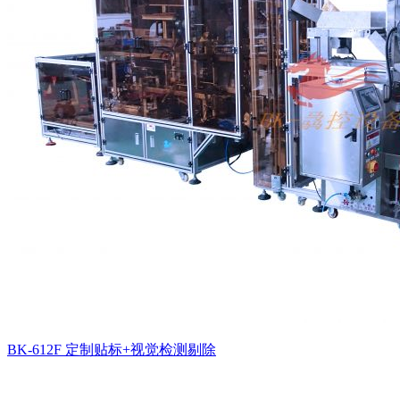
BK-612F 定制贴标+视觉检测剔除