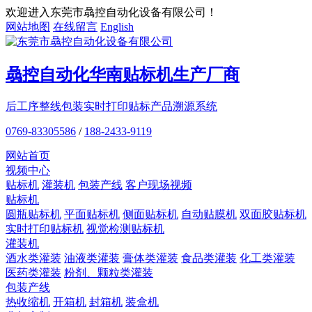
欢迎进入东莞市骉控自动化设备有限公司！
网站地图
在线留言
English
骉控自动化
华南贴标机
生产厂商
后工序整线包装
实时打印贴标
产品溯源系统
0769-83305586
/
188-2433-9119
网站首页
视频中心
贴标机
灌装机
包装产线
客户现场视频
贴标机
圆瓶贴标机
平面贴标机
侧面贴标机
自动贴膜机
双面胶贴标机
实时打印贴标机
视觉检测贴标机
灌装机
酒水类灌装
油液类灌装
膏体类灌装
食品类灌装
化工类灌装
医药类灌装
粉剂、颗粒类灌装
包装产线
热收缩机
开箱机
封箱机
装盒机