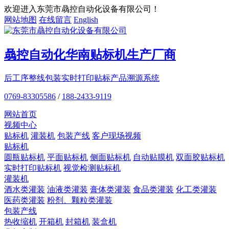
欢迎进入东莞市骉控自动化设备有限公司！
网站地图
在线留言
English
骉控自动化
华南贴标机
生产厂商
后工序整线包装
实时打印贴标
产品溯源系统
0769-83305586
/
188-2433-9119
网站首页
视频中心
贴标机
灌装机
包装产线
客户现场视频
贴标机
圆瓶贴标机
平面贴标机
侧面贴标机
自动贴膜机
双面胶贴标机
实时打印贴标机
视觉检测贴标机
灌装机
酒水类灌装
油液类灌装
膏体类灌装
食品类灌装
化工类灌装
医药类灌装
粉剂、颗粒类灌装
包装产线
热收缩机
开箱机
封箱机
装盒机