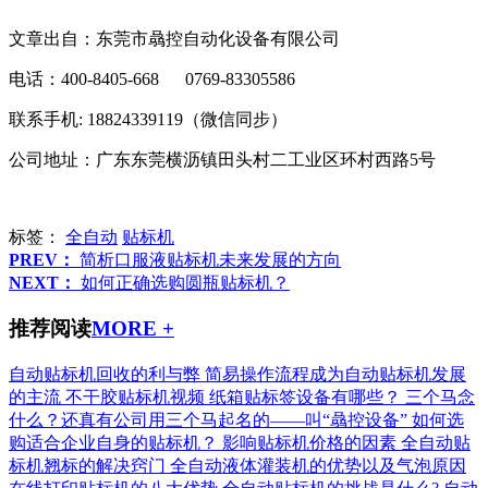
文章出自：东莞市骉控自动化设备有限公司
电话：400-8405-668 0769-83305586
联系手机: 18824339119（微信同步）
公司地址：广东东莞横沥镇田头村二工业区环村西路5号
标签：
全自动
贴标机
PREV：
简析口服液贴标机未来发展的方向
NEXT：
如何正确选购圆瓶贴标机？
推荐阅读
MORE +
自动贴标机回收的利与弊
简易操作流程成为自动贴标机发展
的主流
不干胶贴标机视频
纸箱贴标签设备有哪些？
三个马念
什么？还真有公司用三个马起名的——叫“骉控设备”
如何选
购适合企业自身的贴标机？
影响贴标机价格的因素
全自动贴
标机翘标的解决窍门
全自动液体灌装机的优势以及气泡原因