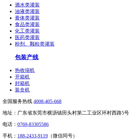
酒水类灌装
油液类灌装
膏体类灌装
食品类灌装
化工类灌装
医药类灌装
粉剂、颗粒类灌装
包装产线
热收缩机
开箱机
封箱机
装盒机
全国服务热线
4008-405-668
地址：广东省东莞市横沥镇田头村第二工业区环村西路5号
电话：
0769-83305586
手机：
188-2433-9119
（微信同号）