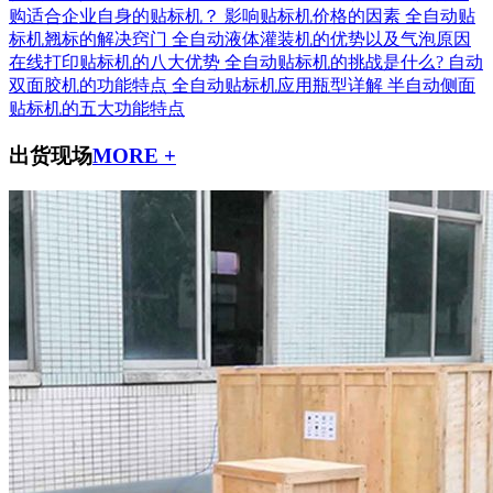
购适合企业自身的贴标机？
影响贴标机价格的因素
全自动贴
标机翘标的解决窍门
全自动液体灌装机的优势以及气泡原因
在线打印贴标机的八大优势
全自动贴标机的挑战是什么?
自动
双面胶机的功能特点
全自动贴标机应用瓶型详解
半自动侧面
贴标机的五大功能特点
出货现场
MORE +