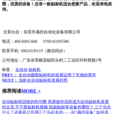
围，优质的设备！总有一款贴标机适合您家产品，欢迎来电咨
询。
文章出自：东莞市骉控自动化设备有限公司
电话：400-8405-668 0769-83305586
联系手机: 18824339119（微信同步）
公司地址：广东东莞横沥镇田头村二工业区环村西路5号
标签：
全自动
贴标机
PREV：
全自动圆瓶贴标机的发展证明了市场的需求
NEXT：
浅析全自动贴标机发展趋势
推荐阅读
MORE +
自动贴标机回收的利与弊
简易操作流程成为自动贴标机发展
的主流
不干胶贴标机视频
纸箱贴标签设备有哪些？
三个马念
什么？还真有公司用三个马起名的——叫“骉控设备”
如何选