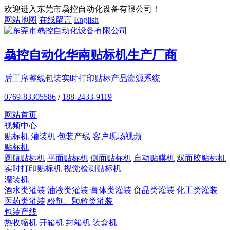
欢迎进入东莞市骉控自动化设备有限公司！
网站地图
在线留言
English
骉控自动化
华南贴标机
生产厂商
后工序整线包装
实时打印贴标
产品溯源系统
0769-83305586
/
188-2433-9119
网站首页
视频中心
贴标机
灌装机
包装产线
客户现场视频
贴标机
圆瓶贴标机
平面贴标机
侧面贴标机
自动贴膜机
双面胶贴标机
实时打印贴标机
视觉检测贴标机
灌装机
酒水类灌装
油液类灌装
膏体类灌装
食品类灌装
化工类灌装
医药类灌装
粉剂、颗粒类灌装
包装产线
热收缩机
开箱机
封箱机
装盒机