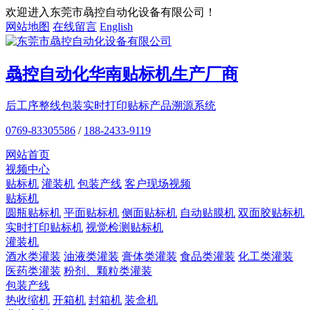
欢迎进入东莞市骉控自动化设备有限公司！
网站地图
在线留言
English
骉控自动化
华南贴标机
生产厂商
后工序整线包装
实时打印贴标
产品溯源系统
0769-83305586
/
188-2433-9119
网站首页
视频中心
贴标机
灌装机
包装产线
客户现场视频
贴标机
圆瓶贴标机
平面贴标机
侧面贴标机
自动贴膜机
双面胶贴标机
实时打印贴标机
视觉检测贴标机
灌装机
酒水类灌装
油液类灌装
膏体类灌装
食品类灌装
化工类灌装
医药类灌装
粉剂、颗粒类灌装
包装产线
热收缩机
开箱机
封箱机
装盒机