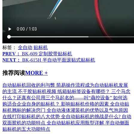
标签：
全自动
贴标机
PREV：
BK-609 定制胶带贴标机
NEXT：
BK-615H 半自动平面滚贴式贴标机
推荐阅读
MORE +
自动贴标机回收的利与弊
简易操作流程成为自动贴标机发展
的主流
不干胶贴标机视频
纸箱贴标签设备有哪些？
三个马念
什么？还真有公司用三个马起名的——叫“骉控设备”
如何选
购适合企业自身的贴标机？
影响贴标机价格的因素
全自动贴
标机翘标的解决窍门
全自动液体灌装机的优势以及气泡原因
在线打印贴标机的八大优势
全自动贴标机的挑战是什么?
自动
双面胶机的功能特点
全自动贴标机应用瓶型详解
半自动侧面
贴标机的五大功能特点