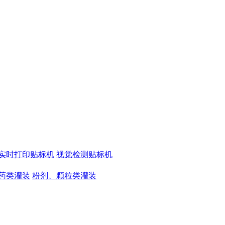
实时打印贴标机
视觉检测贴标机
药类灌装
粉剂、颗粒类灌装