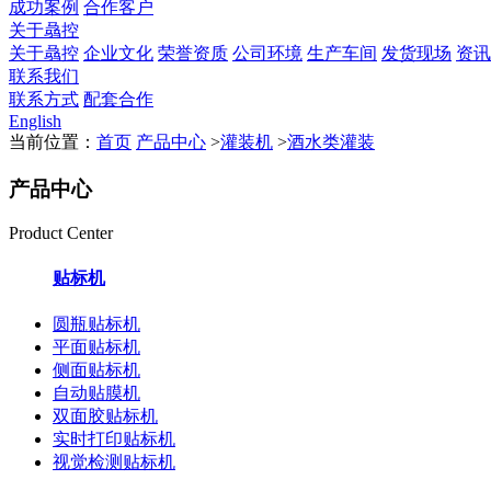
成功案例
合作客户
关于骉控
关于骉控
企业文化
荣誉资质
公司环境
生产车间
发货现场
资讯
联系我们
联系方式
配套合作
English
当前位置：
首页
产品中心
>
灌装机
>
酒水类灌装
产品中心
Product Center
贴标机
圆瓶贴标机
平面贴标机
侧面贴标机
自动贴膜机
双面胶贴标机
实时打印贴标机
视觉检测贴标机