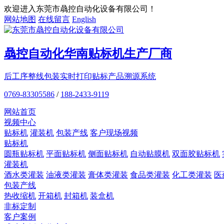
欢迎进入东莞市骉控自动化设备有限公司！
网站地图
在线留言
English
骉控自动化
华南贴标机
生产厂商
后工序整线包装
实时打印贴标
产品溯源系统
0769-83305586
/
188-2433-9119
网站首页
视频中心
贴标机
灌装机
包装产线
客户现场视频
贴标机
圆瓶贴标机
平面贴标机
侧面贴标机
自动贴膜机
双面胶贴标机
灌装机
酒水类灌装
油液类灌装
膏体类灌装
食品类灌装
化工类灌装
医
包装产线
热收缩机
开箱机
封箱机
装盒机
非标定制
客户案例