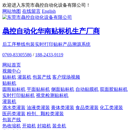
欢迎进入东莞市骉控自动化设备有限公司！
网站地图
在线留言
English
骉控自动化
华南贴标机
生产厂商
后工序整线包装
实时打印贴标
产品溯源系统
0769-83305586
/
188-2433-9119
网站首页
视频中心
贴标机
灌装机
包装产线
客户现场视频
贴标机
圆瓶贴标机
平面贴标机
侧面贴标机
自动贴膜机
双面胶贴标机
实时打印贴标机
视觉检测贴标机
灌装机
酒水类灌装
油液类灌装
膏体类灌装
食品类灌装
化工类灌装
医药类灌装
粉剂、颗粒类灌装
包装产线
热收缩机
开箱机
封箱机
装盒机