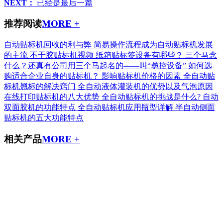
NEXT：
已经是最后一篇
推荐阅读
MORE +
自动贴标机回收的利与弊
简易操作流程成为自动贴标机发展
的主流
不干胶贴标机视频
纸箱贴标签设备有哪些？
三个马念
什么？还真有公司用三个马起名的——叫“骉控设备”
如何选
购适合企业自身的贴标机？
影响贴标机价格的因素
全自动贴
标机翘标的解决窍门
全自动液体灌装机的优势以及气泡原因
在线打印贴标机的八大优势
全自动贴标机的挑战是什么?
自动
双面胶机的功能特点
全自动贴标机应用瓶型详解
半自动侧面
贴标机的五大功能特点
相关产品
MORE +