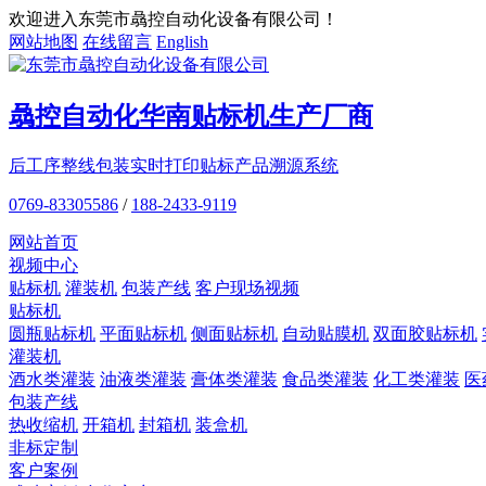
欢迎进入东莞市骉控自动化设备有限公司！
网站地图
在线留言
English
骉控自动化
华南贴标机
生产厂商
后工序整线包装
实时打印贴标
产品溯源系统
0769-83305586
/
188-2433-9119
网站首页
视频中心
贴标机
灌装机
包装产线
客户现场视频
贴标机
圆瓶贴标机
平面贴标机
侧面贴标机
自动贴膜机
双面胶贴标机
灌装机
酒水类灌装
油液类灌装
膏体类灌装
食品类灌装
化工类灌装
医
包装产线
热收缩机
开箱机
封箱机
装盒机
非标定制
客户案例