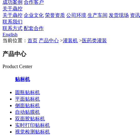
成功案例
合作客户
关于骉控
关于骉控
企业文化
荣誉资质
公司环境
生产车间
发货现场
资讯
联系我们
联系方式
配套合作
English
当前位置：
首页
产品中心
>
灌装机
>
医药类灌装
产品中心
Product Center
贴标机
圆瓶贴标机
平面贴标机
侧面贴标机
自动贴膜机
双面胶贴标机
实时打印贴标机
视觉检测贴标机