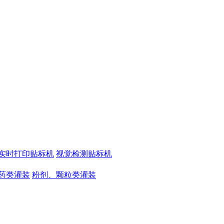
实时打印贴标机
视觉检测贴标机
药类灌装
粉剂、颗粒类灌装