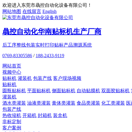
欢迎进入东莞市骉控自动化设备有限公司！
网站地图
在线留言
English
骉控自动化
华南贴标机
生产厂商
后工序整线包装
实时打印贴标
产品溯源系统
0769-83305586
/
188-2433-9119
网站首页
视频中心
贴标机
灌装机
包装产线
客户现场视频
贴标机
圆瓶贴标机
平面贴标机
侧面贴标机
自动贴膜机
双面胶贴标机
灌装机
酒水类灌装
油液类灌装
膏体类灌装
食品类灌装
化工类灌装
医
包装产线
热收缩机
开箱机
封箱机
装盒机
非标定制
客户案例