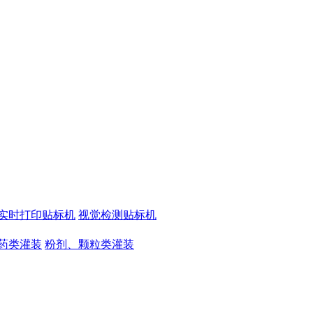
实时打印贴标机
视觉检测贴标机
药类灌装
粉剂、颗粒类灌装