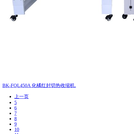
BK-FQL450A 化橘红封切热收缩机.
上一页
5
6
7
8
9
10