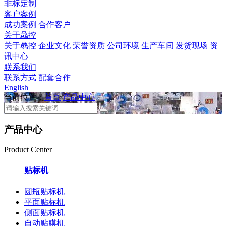
非标定制
客户案例
成功案例
合作客户
关于骉控
关于骉控
企业文化
荣誉资质
公司环境
生产车间
发货现场
资
讯中心
联系我们
联系方式
配套合作
English
当前位置：
首页
产品中心
产品中心
Product Center
贴标机
圆瓶贴标机
平面贴标机
侧面贴标机
自动贴膜机