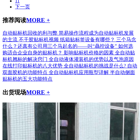
11
下一页
推荐阅读
MORE +
自动贴标机回收的利与弊
简易操作流程成为自动贴标机发展
的主流
不干胶贴标机视频
纸箱贴标签设备有哪些？
三个马念
什么？还真有公司用三个马起名的——叫“骉控设备”
如何选
购适合企业自身的贴标机？
影响贴标机价格的因素
全自动贴
标机翘标的解决窍门
全自动液体灌装机的优势以及气泡原因
在线打印贴标机的八大优势
全自动贴标机的挑战是什么?
自动
双面胶机的功能特点
全自动贴标机应用瓶型详解
半自动侧面
贴标机的五大功能特点
出货现场
MORE +