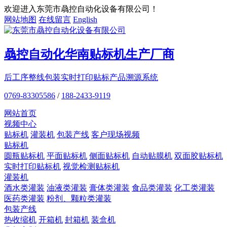
欢迎进入东莞市骉控自动化设备有限公司！
网站地图
在线留言
English
骉控自动化
华南贴标机
生产厂商
后工序整线包装
实时打印贴标
产品溯源系统
0769-83305586
/
188-2433-9119
网站首页
视频中心
贴标机
灌装机
包装产线
客户现场视频
贴标机
圆瓶贴标机
平面贴标机
侧面贴标机
自动贴膜机
双面胶贴标机
实时打印贴标机
视觉检测贴标机
灌装机
酒水类灌装
油液类灌装
膏体类灌装
食品类灌装
化工类灌装
医药类灌装
粉剂、颗粒类灌装
包装产线
热收缩机
开箱机
封箱机
装盒机