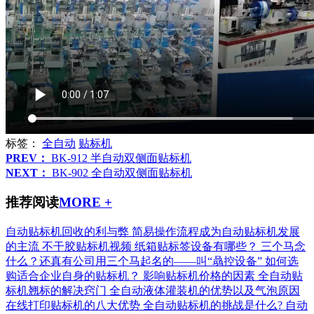
标签：
全自动
贴标机
PREV：
BK-912 半自动双侧面贴标机
NEXT：
BK-902 全自动双侧面贴标机
推荐阅读
MORE +
自动贴标机回收的利与弊
简易操作流程成为自动贴标机发展
的主流
不干胶贴标机视频
纸箱贴标签设备有哪些？
三个马念
什么？还真有公司用三个马起名的——叫“骉控设备”
如何选
购适合企业自身的贴标机？
影响贴标机价格的因素
全自动贴
标机翘标的解决窍门
全自动液体灌装机的优势以及气泡原因
在线打印贴标机的八大优势
全自动贴标机的挑战是什么?
自动