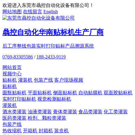
欢迎进入东莞市骉控自动化设备有限公司！
网站地图
在线留言
English
骉控自动化
华南贴标机
生产厂商
后工序整线包装
实时打印贴标
产品溯源系统
0769-83305586
/
188-2433-9119
网站首页
视频中心
贴标机
灌装机
包装产线
客户现场视频
贴标机
圆瓶贴标机
平面贴标机
侧面贴标机
自动贴膜机
双面胶贴标机
实时打印贴标机
视觉检测贴标机
灌装机
酒水类灌装
油液类灌装
膏体类灌装
食品类灌装
化工类灌装
医药类灌装
粉剂、颗粒类灌装
包装产线
热收缩机
开箱机
封箱机
装盒机