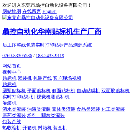
欢迎进入东莞市骉控自动化设备有限公司！
网站地图
在线留言
English
骉控自动化
华南贴标机
生产厂商
后工序整线包装
实时打印贴标
产品溯源系统
0769-83305586
/
188-2433-9119
网站首页
视频中心
贴标机
灌装机
包装产线
客户现场视频
贴标机
圆瓶贴标机
平面贴标机
侧面贴标机
自动贴膜机
双面胶贴标机
实时打印贴标机
视觉检测贴标机
灌装机
酒水类灌装
油液类灌装
膏体类灌装
食品类灌装
化工类灌装
医药类灌装
粉剂、颗粒类灌装
包装产线
热收缩机
开箱机
封箱机
装盒机