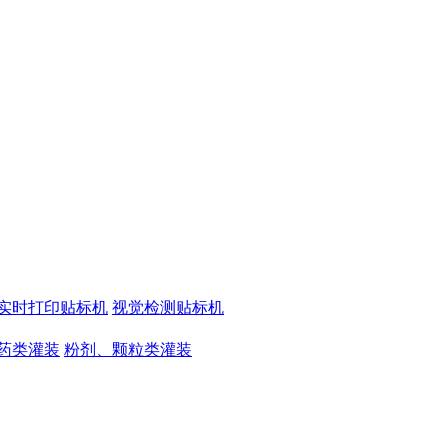
实时打印贴标机
视觉检测贴标机
药类灌装
粉剂、颗粒类灌装