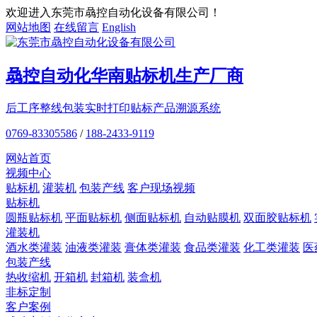
欢迎进入东莞市骉控自动化设备有限公司！
网站地图
在线留言
English
骉控自动化
华南贴标机
生产厂商
后工序整线包装
实时打印贴标
产品溯源系统
0769-83305586
/
188-2433-9119
网站首页
视频中心
贴标机
灌装机
包装产线
客户现场视频
贴标机
圆瓶贴标机
平面贴标机
侧面贴标机
自动贴膜机
双面胶贴标机
灌装机
酒水类灌装
油液类灌装
膏体类灌装
食品类灌装
化工类灌装
医
包装产线
热收缩机
开箱机
封箱机
装盒机
非标定制
客户案例