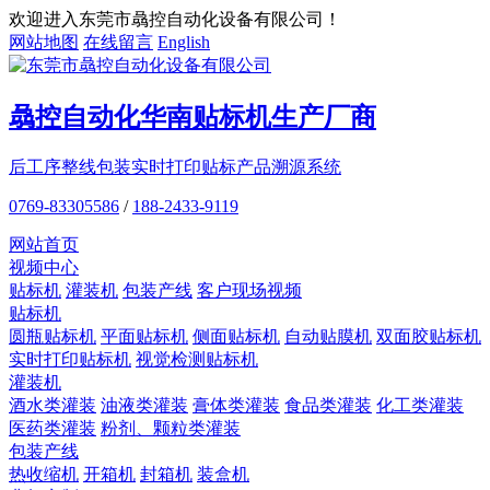
欢迎进入东莞市骉控自动化设备有限公司！
网站地图
在线留言
English
骉控自动化
华南贴标机
生产厂商
后工序整线包装
实时打印贴标
产品溯源系统
0769-83305586
/
188-2433-9119
网站首页
视频中心
贴标机
灌装机
包装产线
客户现场视频
贴标机
圆瓶贴标机
平面贴标机
侧面贴标机
自动贴膜机
双面胶贴标机
实时打印贴标机
视觉检测贴标机
灌装机
酒水类灌装
油液类灌装
膏体类灌装
食品类灌装
化工类灌装
医药类灌装
粉剂、颗粒类灌装
包装产线
热收缩机
开箱机
封箱机
装盒机