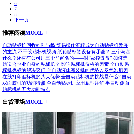
6
7
8
下一页
推荐阅读
MORE +
自动贴标机回收的利与弊
简易操作流程成为自动贴标机发展
的主流
不干胶贴标机视频
纸箱贴标签设备有哪些？
三个马念
什么？还真有公司用三个马起名的——叫“骉控设备”
如何选
购适合企业自身的贴标机？
影响贴标机价格的因素
全自动贴
标机翘标的解决窍门
全自动液体灌装机的优势以及气泡原因
在线打印贴标机的八大优势
全自动贴标机的挑战是什么?
自动
双面胶机的功能特点
全自动贴标机应用瓶型详解
半自动侧面
贴标机的五大功能特点
出货现场
MORE +