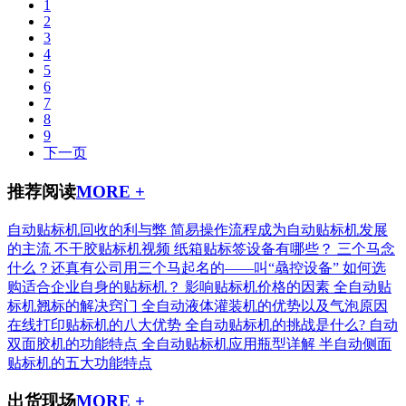
1
2
3
4
5
6
7
8
9
下一页
推荐阅读
MORE +
自动贴标机回收的利与弊
简易操作流程成为自动贴标机发展
的主流
不干胶贴标机视频
纸箱贴标签设备有哪些？
三个马念
什么？还真有公司用三个马起名的——叫“骉控设备”
如何选
购适合企业自身的贴标机？
影响贴标机价格的因素
全自动贴
标机翘标的解决窍门
全自动液体灌装机的优势以及气泡原因
在线打印贴标机的八大优势
全自动贴标机的挑战是什么?
自动
双面胶机的功能特点
全自动贴标机应用瓶型详解
半自动侧面
贴标机的五大功能特点
出货现场
MORE +