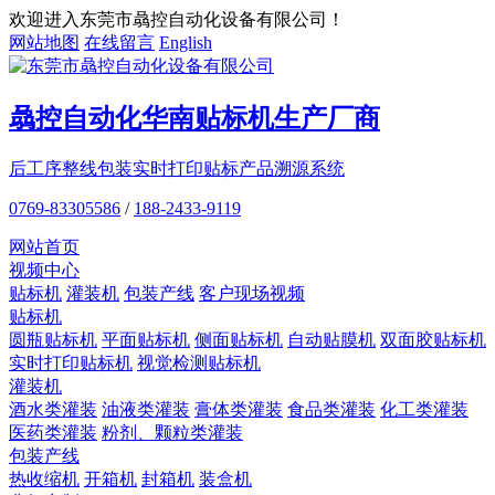
欢迎进入东莞市骉控自动化设备有限公司！
网站地图
在线留言
English
骉控自动化
华南贴标机
生产厂商
后工序整线包装
实时打印贴标
产品溯源系统
0769-83305586
/
188-2433-9119
网站首页
视频中心
贴标机
灌装机
包装产线
客户现场视频
贴标机
圆瓶贴标机
平面贴标机
侧面贴标机
自动贴膜机
双面胶贴标机
实时打印贴标机
视觉检测贴标机
灌装机
酒水类灌装
油液类灌装
膏体类灌装
食品类灌装
化工类灌装
医药类灌装
粉剂、颗粒类灌装
包装产线
热收缩机
开箱机
封箱机
装盒机